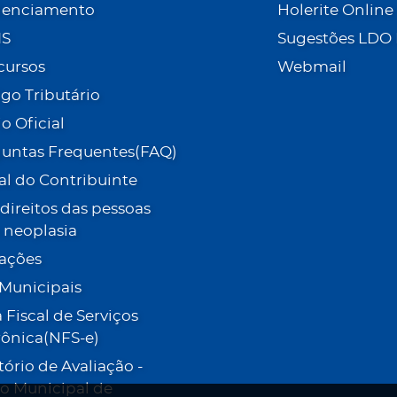
denciamento
Holerite Online
IS
Sugestões LDO
cursos
Webmail
go Tributário
io Oficial
untas Frequentes(FAQ)
al do Contribuinte
- direitos das pessoas
neoplasia
tações
 Municipais
 Fiscal de Serviços
rônica(NFS-e)
tório de Avaliação -
o Municipal de