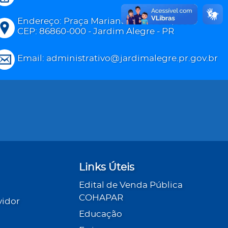
Endereço: Praça Mariana Leite Félix, 800
CEP: 86860-000 - Jardim Alegre - PR
Email: administrativo@jardimalegre.pr.gov.br
Links Úteis
Edital de Venda Pública
COHAPAR
vidor
Educação