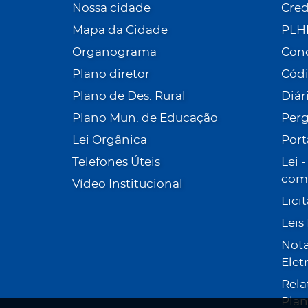
Nossa cidade
Cre
Mapa da Cidade
PLH
Organograma
Con
Plano diretor
Códi
Plano de Des. Rural
Diár
Plano Mun. de Educação
Perg
Lei Orgânica
Port
Telefones Úteis
Lei 
com 
Vídeo Institucional
Lici
Leis
Nota
Elet
Rela
Plan