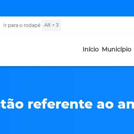
Alt + 3
Ir para o rodapé
Início
Município
tão referente ao a