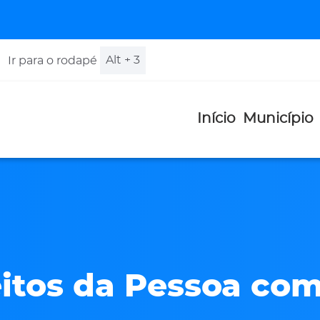
Alt + 3
Ir para o rodapé
Início
Município
eitos da Pessoa co