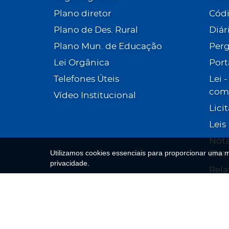
Plano diretor
Códi
Plano de Des. Rural
Diár
Plano Mun. de Educação
Perg
Lei Orgânica
Port
Telefones Úteis
Lei 
com 
Vídeo Institucional
Lici
Leis
Nota
Utilizamos cookies essenciais para proporcionar uma 
Elet
privacidade.
Rela
Plan
Edu