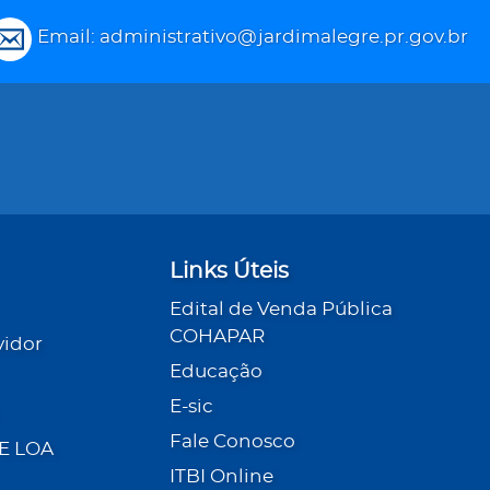
Email: administrativo@jardimalegre.pr.gov.br
Links Úteis
Edital de Venda Pública
COHAPAR
vidor
Educação
E-sic
Fale Conosco
 E LOA
ITBI Online