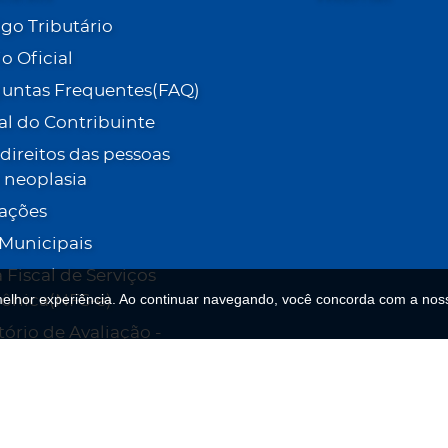
go Tributário
io Oficial
untas Frequentes(FAQ)
al do Contribuinte
- direitos das pessoas
neoplasia
tações
 Municipais
 Fiscal de Serviços
melhor experiência. Ao continuar navegando, você concorda com a noss
rônica(NFS-e)
tório de Avaliação -
o Municipal de
cação