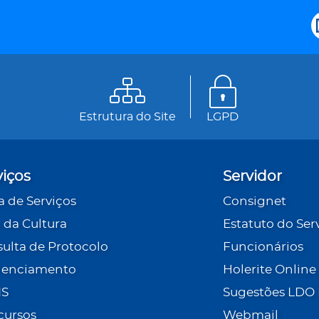
Estrutura do Site
LGPD
viços
Servidor
a de Serviços
Consignet
 da Cultura
Estatuto do Ser
ulta de Protocolo
Funcionários
denciamento
Holerite Online
IS
Sugestões LDO
cursos
Webmail