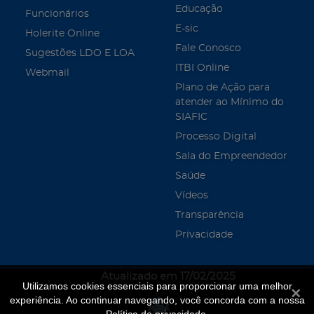
Educação
Funcionários
E-sic
Holerite Online
Fale Conosco
Sugestões LDO E LOA
ITBI Online
Webmail
Plano de Ação para
atender ao Mínimo do
SIAFIC
Processo Digital
Sala do Empreendedor
Saúde
Vídeos
Transparência
Privacidade
Atualizado em 17/02/2025
Utilizamos cookies essenciais para proporcionar uma melhor
Fecha
experiência. Ao continuar navegando, você concorda com a nossa