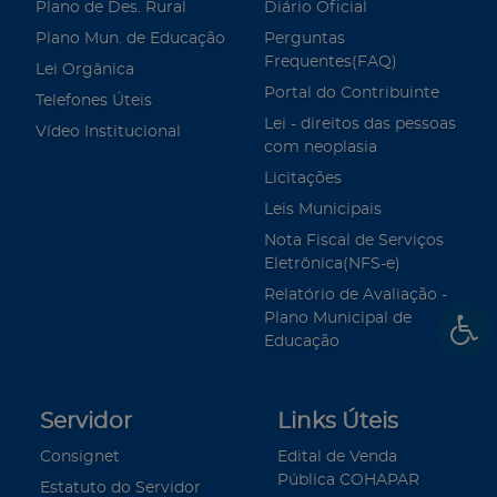
Plano de Des. Rural
Diário Oficial
Plano Mun. de Educação
Perguntas
Frequentes(FAQ)
Lei Orgânica
Portal do Contribuinte
Telefones Úteis
Lei - direitos das pessoas
Vídeo Institucional
com neoplasia
Licitações
Leis Municipais
Nota Fiscal de Serviços
Eletrônica(NFS-e)
Relatório de Avaliação -
Plano Municipal de
Educação
Servidor
Links Úteis
Consignet
Edital de Venda
Pública COHAPAR
Estatuto do Servidor