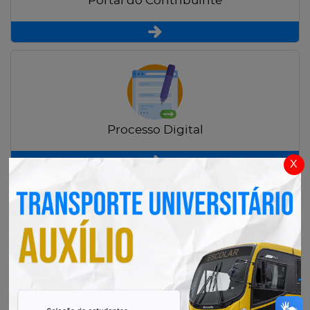
Portal do Contribuinte
Processo Digital
x
Radar Transparência Pública