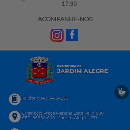
17:30
ACOMPANHE-NOS
PREFEITURA DE
JARDIM ALEGRE
Telefone: (43)3475-1256
Endereço: Praça Mariana Leite Félix, 800
CEP: 86860-000 - Jardim Alegre - PR