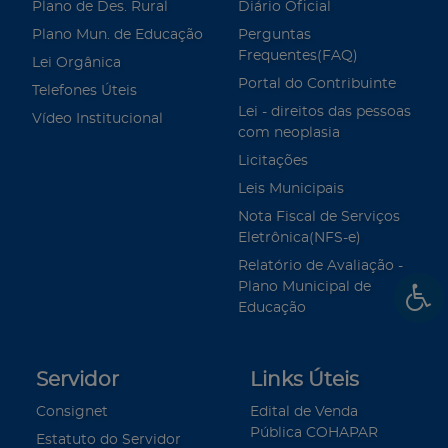
Plano de Des. Rural
Diário Oficial
Plano Mun. de Educação
Perguntas
Frequentes(FAQ)
Lei Orgânica
Portal do Contribuinte
Telefones Úteis
Lei - direitos das pessoas
Vídeo Institucional
com neoplasia
Licitações
Leis Municipais
Nota Fiscal de Serviços
Eletrônica(NFS-e)
Relatório de Avaliação -
Plano Municipal de
Educação
Servidor
Links Úteis
Consignet
Edital de Venda
Pública COHAPAR
Estatuto do Servidor