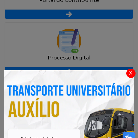
Portal do Contribuinte
Processo Digital
x
Radar Transparência Pública