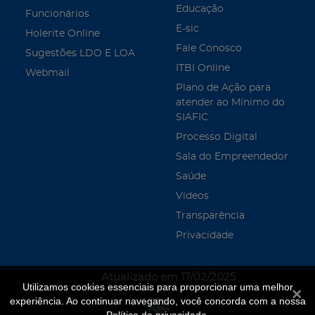
Educação
Funcionários
E-sic
Holerite Online
Fale Conosco
Sugestões LDO E LOA
ITBI Online
Webmail
Plano de Ação para
atender ao Mínimo do
SIAFIC
Processo Digital
Sala do Empreendedor
Saúde
Vídeos
Transparência
Privacidade
Atualizado em 17/02/2025
Utilizamos cookies essenciais para proporcionar uma melhor
Fecha
experiência. Ao continuar navegando, você concorda com a nossa