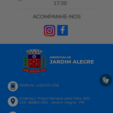
17:30
ACOMPANHE-NOS
PREFEITURA DE
JARDIM ALEGRE
Telefone: (43)3475-1256
Endereço: Praça Mariana Leite Félix, 800
CEP: 86860-000 - Jardim Alegre - PR