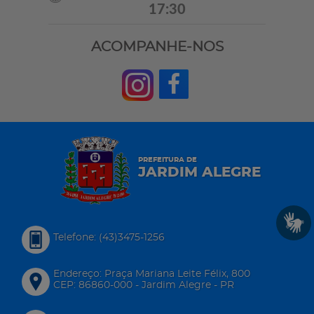
17:30
ACOMPANHE-NOS
PREFEITURA DE
JARDIM ALEGRE
Telefone: (43)3475-1256
Endereço: Praça Mariana Leite Félix, 800
CEP: 86860-000 - Jardim Alegre - PR