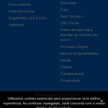
Educação
Funcionários
E-sic
Holerite Online
Fale Conosco
Sugestões LDO E LOA
ITBI Online
Webmail
Plano de Ação para
atender ao Mínimo do
SIAFIC
Processo Digital
Sala do Empreendedor
Saúde
Vídeos
Transparência
Privacidade
Atualizado em 17/02/2025
Utilizamos cookies essenciais para proporcionar uma melhor
Fecha
experiência. Ao continuar navegando, você concorda com a nossa