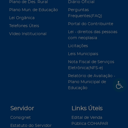
Plano de Des. Rural
Diário Oficial
Plano Mun. de Educação
Perguntas
Frequentes(FAQ)
Lei Orgânica
Portal do Contribuinte
Telefones Úteis
Lei - direitos das pessoas
Vídeo Institucional
com neoplasia
Licitações
Leis Municipais
Nota Fiscal de Serviços
Eletrônica(NFS-e)
Relatório de Avaliação -
Plano Municipal de
Educação
Servidor
Links Úteis
Consignet
Edital de Venda
Pública COHAPAR
Estatuto do Servidor