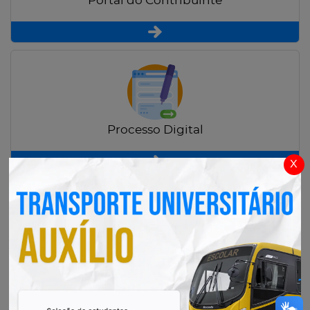
Portal do Contribuinte
Processo Digital
x
Radar Transparência Pública