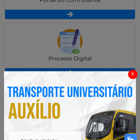
Portal do Contribuinte
Processo Digital
x
Radar Transparência Pública