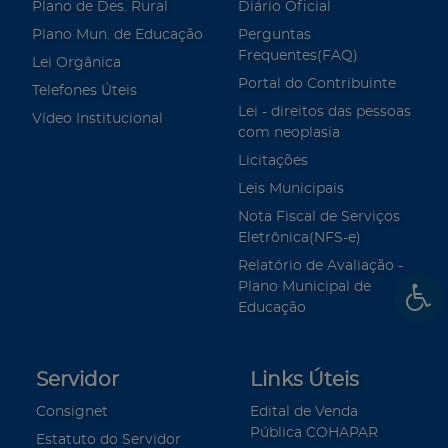
Plano de Des. Rural
Diário Oficial
Plano Mun. de Educação
Perguntas
Frequentes(FAQ)
Lei Orgânica
Portal do Contribuinte
Telefones Úteis
Lei - direitos das pessoas
Vídeo Institucional
com neoplasia
Licitações
Leis Municipais
Nota Fiscal de Serviços
Eletrônica(NFS-e)
Relatório de Avaliação -
Plano Municipal de
Educação
Servidor
Links Úteis
Consignet
Edital de Venda
Pública COHAPAR
Estatuto do Servidor