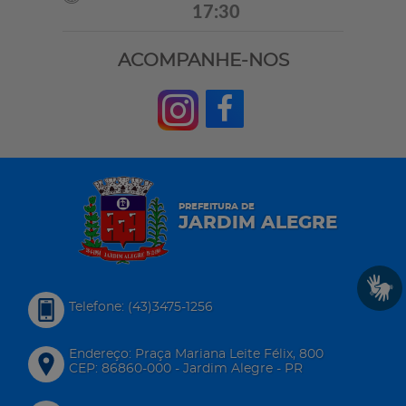
17:30
ACOMPANHE-NOS
PREFEITURA DE
JARDIM ALEGRE
Telefone: (43)3475-1256
Endereço: Praça Mariana Leite Félix, 800
CEP: 86860-000 - Jardim Alegre - PR