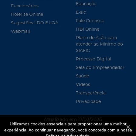
Educação
Funcionários
E-sic
Holerite Online
Fale Conosco
Sugestões LDO E LOA
ITBI Online
Webmail
Plano de Ação para
atender ao Mínimo do
SIAFIC
Processo Digital
Sala do Empreendedor
Saúde
Vídeos
Transparência
Privacidade
Atualizado em 17/02/2025
Utilizamos cookies essenciais para proporcionar uma melhor
Fecha
experiência. Ao continuar navegando, você concorda com a nossa