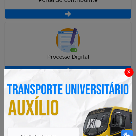
Portal do Contribuinte
Processo Digital
x
Radar Transparência Pública