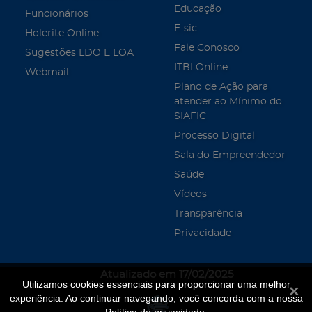
Educação
Funcionários
E-sic
Holerite Online
Fale Conosco
Sugestões LDO E LOA
ITBI Online
Webmail
Plano de Ação para
atender ao Mínimo do
SIAFIC
Processo Digital
Sala do Empreendedor
Saúde
Vídeos
Transparência
Privacidade
Atualizado em 17/02/2025
Utilizamos cookies essenciais para proporcionar uma melhor
Fecha
experiência. Ao continuar navegando, você concorda com a nossa