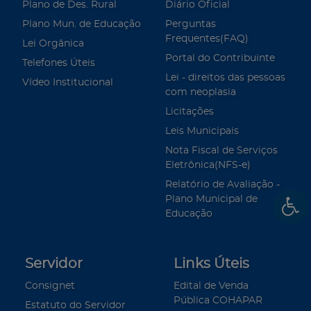
Plano de Des. Rural
Diário Oficial
Plano Mun. de Educação
Perguntas
Frequentes(FAQ)
Lei Orgânica
Portal do Contribuinte
Telefones Úteis
Lei - direitos das pessoas
Vídeo Institucional
com neoplasia
Licitações
Leis Municipais
Nota Fiscal de Serviços
Eletrônica(NFS-e)
Relatório de Avaliação -
Plano Municipal de
Educação
Servidor
Links Úteis
Consignet
Edital de Venda
Pública COHAPAR
Estatuto do Servidor