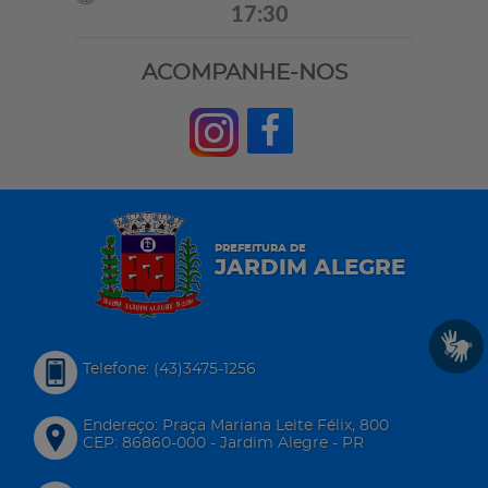
17:30
ACOMPANHE-NOS
PREFEITURA DE
JARDIM ALEGRE
Telefone: (43)3475-1256
Endereço: Praça Mariana Leite Félix, 800
CEP: 86860-000 - Jardim Alegre - PR