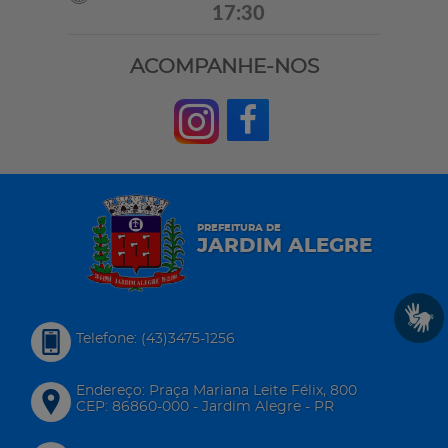
17:30
ACOMPANHE-NOS
PREFEITURA DE
JARDIM ALEGRE
Telefone: (43)3475-1256
Endereço: Praça Mariana Leite Félix, 800
CEP: 86860-000 - Jardim Alegre - PR