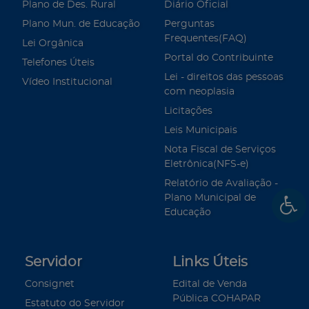
Plano de Des. Rural
Diário Oficial
Plano Mun. de Educação
Perguntas
Frequentes(FAQ)
Lei Orgânica
Portal do Contribuinte
Telefones Úteis
Lei - direitos das pessoas
Vídeo Institucional
com neoplasia
Licitações
Leis Municipais
Nota Fiscal de Serviços
Eletrônica(NFS-e)
Relatório de Avaliação -
Plano Municipal de
Educação
Servidor
Links Úteis
Consignet
Edital de Venda
Pública COHAPAR
Estatuto do Servidor