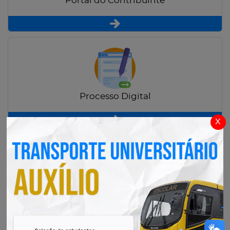
Portal do Contribuinte
Processo Digital
x
Radar Transparência Pública