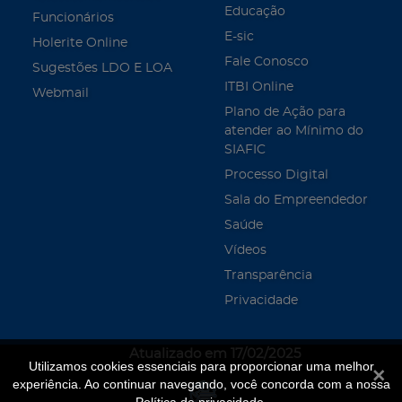
Educação
Funcionários
E-sic
Holerite Online
Fale Conosco
Sugestões LDO E LOA
ITBI Online
Webmail
Plano de Ação para
atender ao Mínimo do
SIAFIC
Processo Digital
Sala do Empreendedor
Saúde
Vídeos
Transparência
Privacidade
Atualizado em 17/02/2025
Utilizamos cookies essenciais para proporcionar uma melhor
Fecha
experiência. Ao continuar navegando, você concorda com a nossa