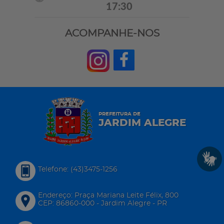
17:30
ACOMPANHE-NOS
PREFEITURA DE
JARDIM ALEGRE
Telefone: (43)3475-1256
Endereço: Praça Mariana Leite Félix, 800
CEP: 86860-000 - Jardim Alegre - PR