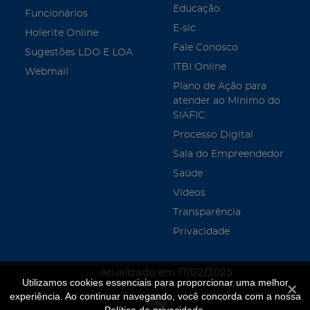
Educação
Funcionários
E-sic
Holerite Online
Fale Conosco
Sugestões LDO E LOA
ITBI Online
Webmail
Plano de Ação para
atender ao Mínimo do
SIAFIC
Processo Digital
Sala do Empreendedor
Saúde
Vídeos
Transparência
Privacidade
Atualizado em 17/02/2025
Utilizamos cookies essenciais para proporcionar uma melhor
Fecha
experiência. Ao continuar navegando, você concorda com a nossa