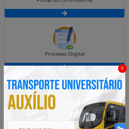
Portal do Contribuinte
Processo Digital
x
Radar Transparência Pública