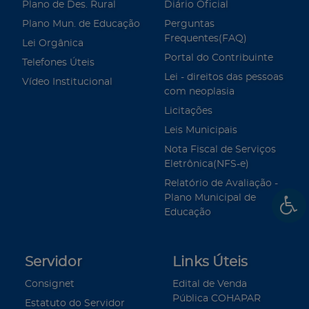
Plano de Des. Rural
Diário Oficial
Plano Mun. de Educação
Perguntas
Frequentes(FAQ)
Lei Orgânica
Portal do Contribuinte
Telefones Úteis
Lei - direitos das pessoas
Vídeo Institucional
com neoplasia
Licitações
Leis Municipais
Nota Fiscal de Serviços
Eletrônica(NFS-e)
Relatório de Avaliação -
Plano Municipal de
Educação
Servidor
Links Úteis
Consignet
Edital de Venda
Pública COHAPAR
Estatuto do Servidor