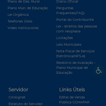
Plano de Des. Rural
Diário Oficial
Plano Mun. de Educação
Perguntas
Frequentes(FAQ)
Lei Orgânica
Portal do Contribuinte
Telefones Úteis
Lei - direitos das pessoas
Vídeo Institucional
com neoplasia
Licitações
Leis Municipais
Nota Fiscal de Serviços
Eletrônica(NFS-e)
Relatório de Avaliação -
Plano Municipal de
Educação
Servidor
Links Úteis
Consignet
Edital de Venda
Pública COHAPAR
Estatuto do Servidor