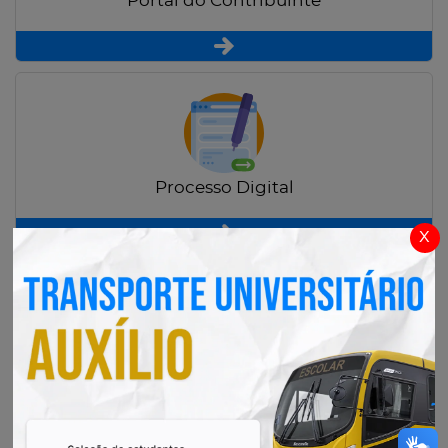
Portal do Contribuinte
Processo Digital
x
Radar Transparência Pública