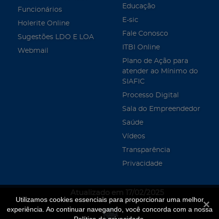
Educação
Funcionários
E-sic
Holerite Online
Fale Conosco
Sugestões LDO E LOA
ITBI Online
Webmail
Plano de Ação para
atender ao Mínimo do
SIAFIC
Processo Digital
Sala do Empreendedor
Saúde
Vídeos
Transparência
Privacidade
Atualizado em 17/02/2025
Utilizamos cookies essenciais para proporcionar uma melhor
Fecha
experiência. Ao continuar navegando, você concorda com a nossa