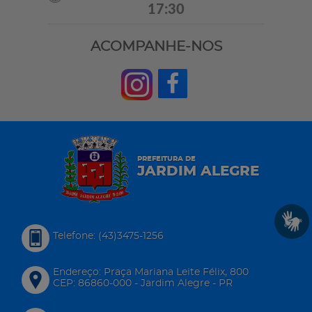
17:30
ACOMPANHE-NOS
PREFEITURA DE
JARDIM ALEGRE
Telefone: (43)3475-1256
Endereço: Praça Mariana Leite Félix, 800
CEP: 86860-000 - Jardim Alegre - PR