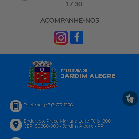
17:30
ACOMPANHE-NOS
PREFEITURA DE
JARDIM ALEGRE
Telefone: (43)3475-1256
Endereço: Praça Mariana Leite Félix, 800
CEP: 86860-000 - Jardim Alegre - PR