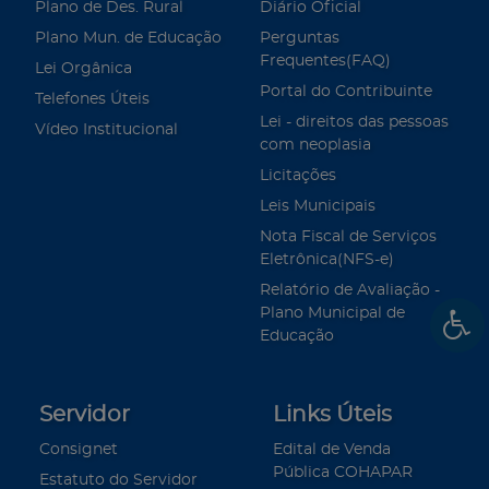
Plano de Des. Rural
Diário Oficial
Plano Mun. de Educação
Perguntas
Frequentes(FAQ)
Lei Orgânica
Portal do Contribuinte
Telefones Úteis
Lei - direitos das pessoas
Vídeo Institucional
com neoplasia
Licitações
Leis Municipais
Nota Fiscal de Serviços
Eletrônica(NFS-e)
Relatório de Avaliação -
Plano Municipal de
Educação
Servidor
Links Úteis
Consignet
Edital de Venda
Pública COHAPAR
Estatuto do Servidor