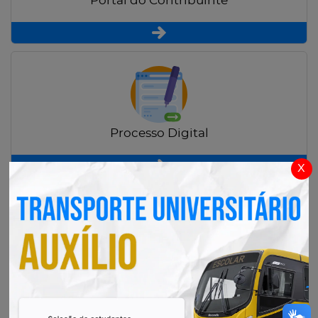
Portal do Contribuinte
Processo Digital
x
Radar Transparência Pública