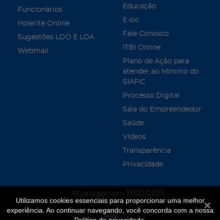
Educação
Funcionários
E-sic
Holerite Online
Fale Conosco
Sugestões LDO E LOA
ITBI Online
Webmail
Plano de Ação para
atender ao Mínimo do
SIAFIC
Processo Digital
Sala do Empreendedor
Saúde
Vídeos
Transparência
Privacidade
Atualizado em 17/02/2025
Utilizamos cookies essenciais para proporcionar uma melhor
Fecha
experiência. Ao continuar navegando, você concorda com a nossa