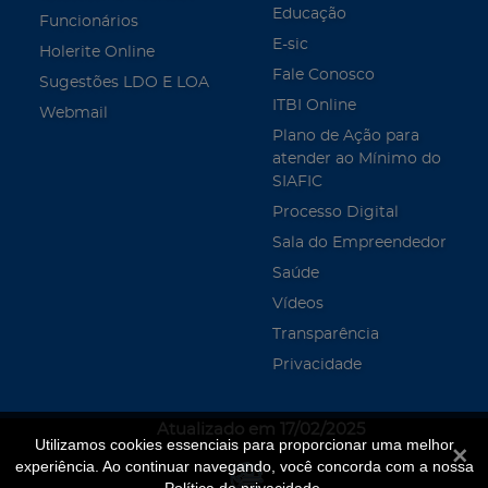
Educação
Funcionários
E-sic
Holerite Online
Fale Conosco
Sugestões LDO E LOA
ITBI Online
Webmail
Plano de Ação para
atender ao Mínimo do
SIAFIC
Processo Digital
Sala do Empreendedor
Saúde
Vídeos
Transparência
Privacidade
Atualizado em 17/02/2025
Utilizamos cookies essenciais para proporcionar uma melhor
Fecha
experiência. Ao continuar navegando, você concorda com a nossa