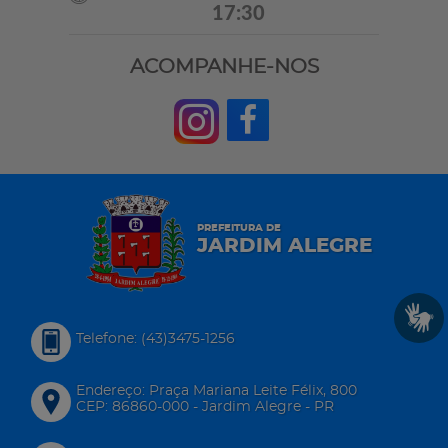
17:30
ACOMPANHE-NOS
PREFEITURA DE
JARDIM ALEGRE
Telefone: (43)3475-1256
Endereço: Praça Mariana Leite Félix, 800
CEP: 86860-000 - Jardim Alegre - PR