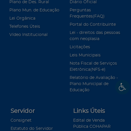
Plano de Des. Rural
Diário Oficial
Plano Mun. de Educação
Perguntas
Frequentes(FAQ)
Lei Orgânica
Portal do Contribuinte
Telefones Úteis
Lei - direitos das pessoas
Vídeo Institucional
com neoplasia
Licitações
Leis Municipais
Nota Fiscal de Serviços
Eletrônica(NFS-e)
Relatório de Avaliação -
Plano Municipal de
Educação
Servidor
Links Úteis
Consignet
Edital de Venda
Pública COHAPAR
Estatuto do Servidor