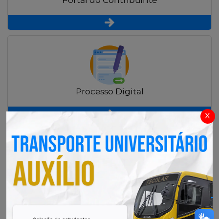
Portal do Contribuinte
Processo Digital
x
Radar Transparência Pública