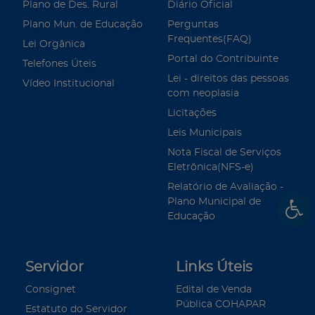
Plano de Des. Rural
Diário Oficial
Plano Mun. de Educação
Perguntas
Frequentes(FAQ)
Lei Orgânica
Portal do Contribuinte
Telefones Úteis
Lei - direitos das pessoas
Vídeo Institucional
com neoplasia
Licitações
Leis Municipais
Nota Fiscal de Serviços
Eletrônica(NFS-e)
Relatório de Avaliação -
Plano Municipal de
Educação
Servidor
Links Úteis
Consignet
Edital de Venda
Pública COHAPAR
Estatuto do Servidor