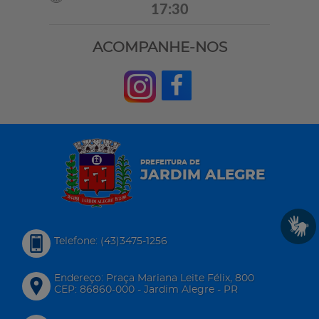
17:30
ACOMPANHE-NOS
PREFEITURA DE
JARDIM ALEGRE
Telefone: (43)3475-1256
Endereço: Praça Mariana Leite Félix, 800
CEP: 86860-000 - Jardim Alegre - PR