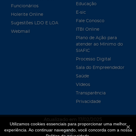
Educação
Funcionários
E-sic
Holerite Online
Fale Conosco
Sugestões LDO E LOA
ITBI Online
Webmail
Plano de Ação para
atender ao Mínimo do
SIAFIC
Processo Digital
Sala do Empreendedor
Saúde
Vídeos
Transparência
Privacidade
Atualizado em 17/02/2025
Utilizamos cookies essenciais para proporcionar uma melhor
Fecha
experiência. Ao continuar navegando, você concorda com a nossa