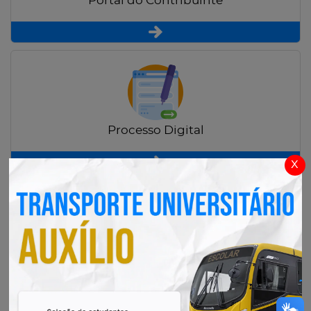
Portal do Contribuinte
Processo Digital
x
Radar Transparência Pública