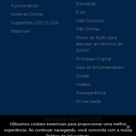
Educação
Funcionários
E-sic
Holerite Online
Fale Conosco
Sugestões LDO E LOA
ITBI Online
Webmail
Plano de Ação para
atender ao Mínimo do
SIAFIC
Processo Digital
Sala do Empreendedor
Saúde
Vídeos
Transparência
Privacidade
Atualizado em 17/02/2025
Utilizamos cookies essenciais para proporcionar uma melhor
Fecha
experiência. Ao continuar navegando, você concorda com a nossa