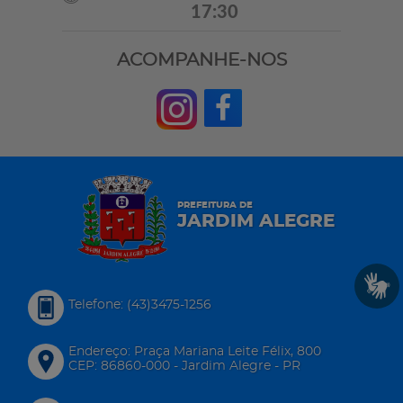
17:30
ACOMPANHE-NOS
PREFEITURA DE
JARDIM ALEGRE
Telefone: (43)3475-1256
Endereço: Praça Mariana Leite Félix, 800
CEP: 86860-000 - Jardim Alegre - PR