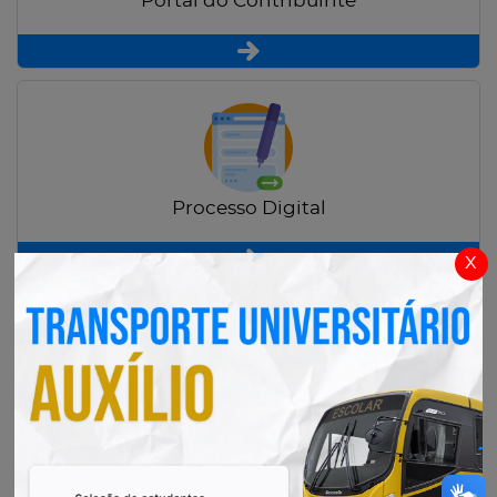
Portal do Contribuinte
Processo Digital
x
Radar Transparência Pública