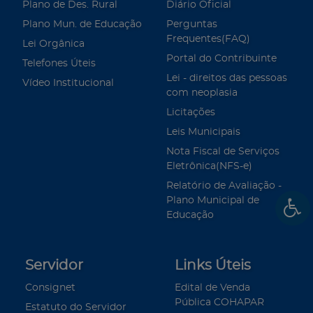
Plano de Des. Rural
Diário Oficial
Plano Mun. de Educação
Perguntas
Frequentes(FAQ)
Lei Orgânica
Portal do Contribuinte
Telefones Úteis
Lei - direitos das pessoas
Vídeo Institucional
com neoplasia
Licitações
Leis Municipais
Nota Fiscal de Serviços
Eletrônica(NFS-e)
Relatório de Avaliação -
Plano Municipal de
Educação
Servidor
Links Úteis
Consignet
Edital de Venda
Pública COHAPAR
Estatuto do Servidor