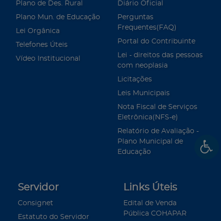
Plano de Des. Rural
Diário Oficial
Plano Mun. de Educação
Perguntas
Frequentes(FAQ)
Lei Orgânica
Portal do Contribuinte
Telefones Úteis
Lei - direitos das pessoas
Vídeo Institucional
com neoplasia
Licitações
Leis Municipais
Nota Fiscal de Serviços
Eletrônica(NFS-e)
Relatório de Avaliação -
Plano Municipal de
Educação
Servidor
Links Úteis
Consignet
Edital de Venda
Pública COHAPAR
Estatuto do Servidor