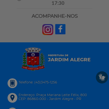
17:30
ACOMPANHE-NOS
PREFEITURA DE
JARDIM ALEGRE
Telefone: (43)3475-1256
Endereço: Praça Mariana Leite Félix, 800
CEP: 86860-000 - Jardim Alegre - PR