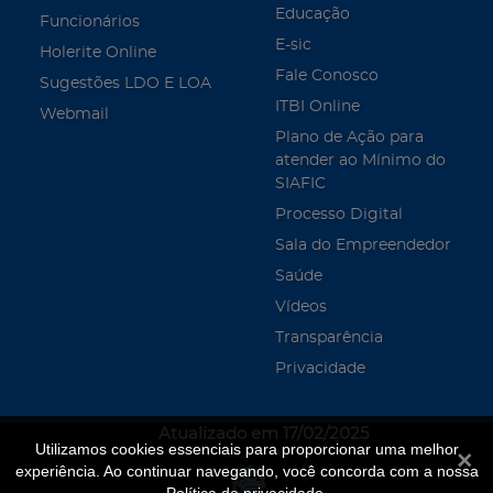
Educação
Funcionários
E-sic
Holerite Online
Fale Conosco
Sugestões LDO E LOA
ITBI Online
Webmail
Plano de Ação para
atender ao Mínimo do
SIAFIC
Processo Digital
Sala do Empreendedor
Saúde
Vídeos
Transparência
Privacidade
Atualizado em 17/02/2025
Utilizamos cookies essenciais para proporcionar uma melhor
Fecha
experiência. Ao continuar navegando, você concorda com a nossa