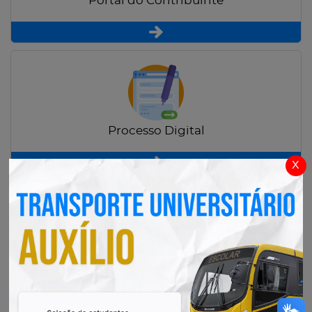
Portal do Contribuinte
Processo Digital
x
Radar Transparência Pública