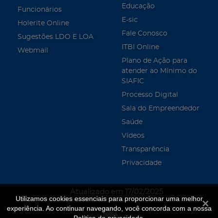
Educação
Funcionários
E-sic
Holerite Online
Fale Conosco
Sugestões LDO E LOA
ITBI Online
Webmail
Plano de Ação para
atender ao Mínimo do
SIAFIC
Processo Digital
Sala do Empreendedor
Saúde
Vídeos
Transparência
Privacidade
Atualizado em 17/02/2025
Utilizamos cookies essenciais para proporcionar uma melhor
Fecha
experiência. Ao continuar navegando, você concorda com a nossa