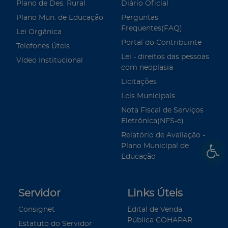
Plano de Des. Rural
Diário Oficial
Plano Mun. de Educação
Perguntas
Frequentes(FAQ)
Lei Orgânica
Portal do Contribuinte
Telefones Úteis
Lei - direitos das pessoas
Vídeo Institucional
com neoplasia
Licitações
Leis Municipais
Nota Fiscal de Serviços
Eletrônica(NFS-e)
Relatório de Avaliação -
Plano Municipal de
Educação
Servidor
Links Úteis
Consignet
Edital de Venda
Pública COHAPAR
Estatuto do Servidor