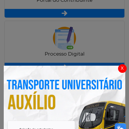
Portal do Contribuinte
Processo Digital
x
Radar Transparência Pública