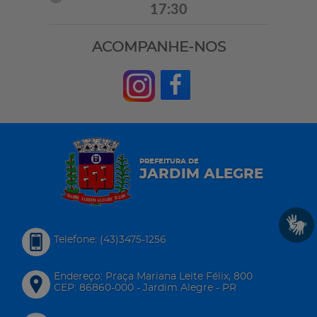
17:30
ACOMPANHE-NOS
PREFEITURA DE
JARDIM ALEGRE
Telefone: (43)3475-1256
Endereço: Praça Mariana Leite Félix, 800
CEP: 86860-000 - Jardim Alegre - PR