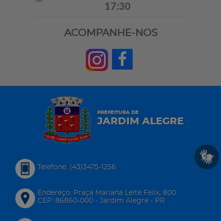
17:30
ACOMPANHE-NOS
PREFEITURA DE
JARDIM ALEGRE
Telefone: (43)3475-1256
Endereço: Praça Mariana Leite Félix, 800
CEP: 86860-000 - Jardim Alegre - PR