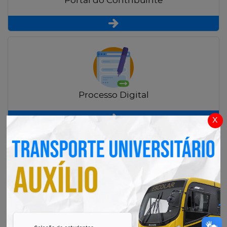
Portal do Contribuinte
Processo Digital
x
Radar Transparência Pública