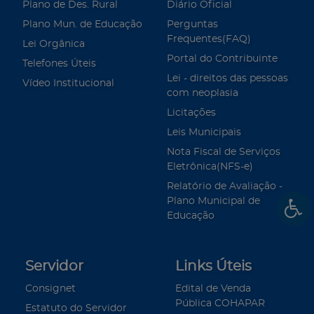
Plano de Des. Rural
Diário Oficial
Plano Mun. de Educação
Perguntas
Frequentes(FAQ)
Lei Orgânica
Portal do Contribuinte
Telefones Úteis
Lei - direitos das pessoas
Vídeo Institucional
com neoplasia
Licitações
Leis Municipais
Nota Fiscal de Serviços
Eletrônica(NFS-e)
Relatório de Avaliação -
Plano Municipal de
Educação
Servidor
Links Úteis
Consignet
Edital de Venda
Pública COHAPAR
Estatuto do Servidor