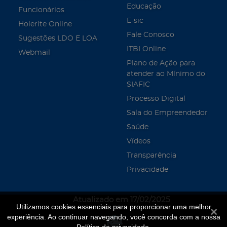
Educação
Funcionários
E-sic
Holerite Online
Fale Conosco
Sugestões LDO E LOA
ITBI Online
Webmail
Plano de Ação para
atender ao Mínimo do
SIAFIC
Processo Digital
Sala do Empreendedor
Saúde
Vídeos
Transparência
Privacidade
Atualizado em 17/02/2025
Utilizamos cookies essenciais para proporcionar uma melhor
Fecha
experiência. Ao continuar navegando, você concorda com a nossa