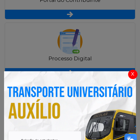
Portal do Contribuinte
Processo Digital
x
Radar Transparência Pública