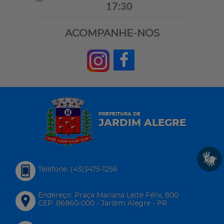
17:30
ACOMPANHE-NOS
PREFEITURA DE
JARDIM ALEGRE
Telefone: (43)3475-1256
Endereço: Praça Mariana Leite Félix, 800
CEP: 86860-000 - Jardim Alegre - PR