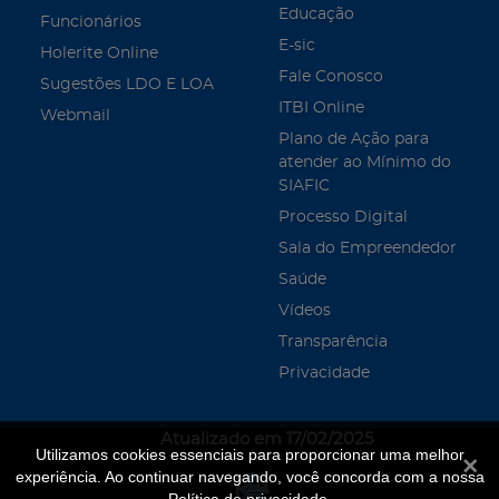
Educação
Funcionários
E-sic
Holerite Online
Fale Conosco
Sugestões LDO E LOA
ITBI Online
Webmail
Plano de Ação para
atender ao Mínimo do
SIAFIC
Processo Digital
Sala do Empreendedor
Saúde
Vídeos
Transparência
Privacidade
Atualizado em 17/02/2025
Utilizamos cookies essenciais para proporcionar uma melhor
Fecha
experiência. Ao continuar navegando, você concorda com a nossa