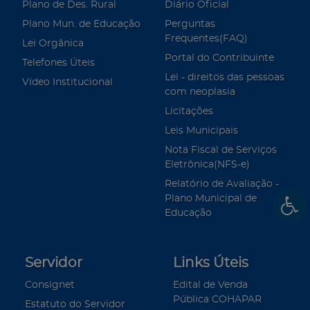
Plano de Des. Rural
Diário Oficial
Plano Mun. de Educação
Perguntas
Frequentes(FAQ)
Lei Orgânica
Portal do Contribuinte
Telefones Úteis
Lei - direitos das pessoas
Vídeo Institucional
com neoplasia
Licitações
Leis Municipais
Nota Fiscal de Serviços
Eletrônica(NFS-e)
Relatório de Avaliação -
Plano Municipal de
Educação
Servidor
Links Úteis
Consignet
Edital de Venda
Pública COHAPAR
Estatuto do Servidor