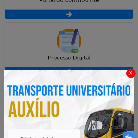
Portal do Contribuinte
Processo Digital
x
Radar Transparência Pública