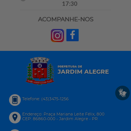
17:30
ACOMPANHE-NOS
PREFEITURA DE
JARDIM ALEGRE
Telefone: (43)3475-1256
Endereço: Praça Mariana Leite Félix, 800
CEP: 86860-000 - Jardim Alegre - PR