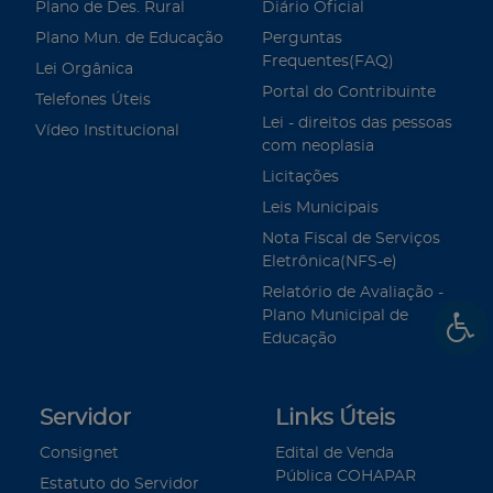
Plano de Des. Rural
Diário Oficial
Plano Mun. de Educação
Perguntas
Frequentes(FAQ)
Lei Orgânica
Portal do Contribuinte
Telefones Úteis
Lei - direitos das pessoas
Vídeo Institucional
com neoplasia
Licitações
Leis Municipais
Nota Fiscal de Serviços
Eletrônica(NFS-e)
Relatório de Avaliação -
Plano Municipal de
Educação
Servidor
Links Úteis
Consignet
Edital de Venda
Pública COHAPAR
Estatuto do Servidor