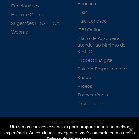
Educação
Funcionários
E-sic
Holerite Online
Fale Conosco
Sugestões LDO E LOA
ITBI Online
Webmail
Plano de Ação para
atender ao Mínimo do
SIAFIC
Processo Digital
Sala do Empreendedor
Saúde
Vídeos
Transparência
Privacidade
Atualizado em 17/02/2025
Utilizamos cookies essenciais para proporcionar uma melhor
Fecha
experiência. Ao continuar navegando, você concorda com a nossa