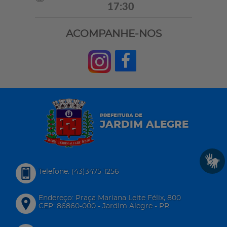
17:30
ACOMPANHE-NOS
PREFEITURA DE
JARDIM ALEGRE
Telefone: (43)3475-1256
Endereço: Praça Mariana Leite Félix, 800
CEP: 86860-000 - Jardim Alegre - PR