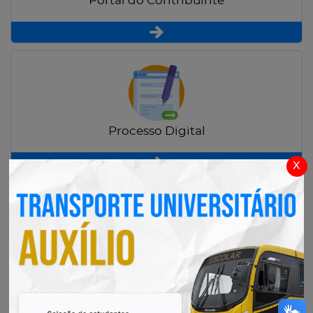
Portal do Contribuinte
Processo Digital
x
Radar Transparência Pública