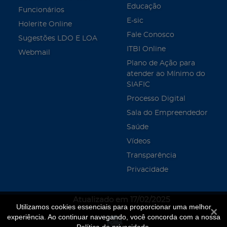
Educação
Funcionários
E-sic
Holerite Online
Fale Conosco
Sugestões LDO E LOA
ITBI Online
Webmail
Plano de Ação para
atender ao Mínimo do
SIAFIC
Processo Digital
Sala do Empreendedor
Saúde
Vídeos
Transparência
Privacidade
Atualizado em 17/02/2025
Utilizamos cookies essenciais para proporcionar uma melhor
Fecha
experiência. Ao continuar navegando, você concorda com a nossa