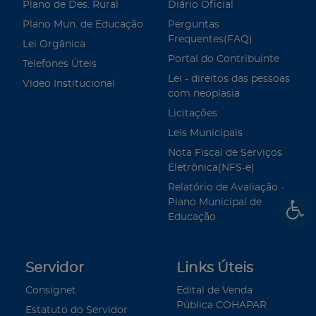
Plano de Des. Rural
Diário Oficial
Plano Mun. de Educação
Perguntas
Frequentes(FAQ)
Lei Orgânica
Portal do Contribuinte
Telefones Úteis
Lei - direitos das pessoas
Vídeo Institucional
com neoplasia
Licitações
Leis Municipais
Nota Fiscal de Serviços
Eletrônica(NFS-e)
Relatório de Avaliação -
Plano Municipal de
Educação
Servidor
Links Úteis
Consignet
Edital de Venda
Pública COHAPAR
Estatuto do Servidor