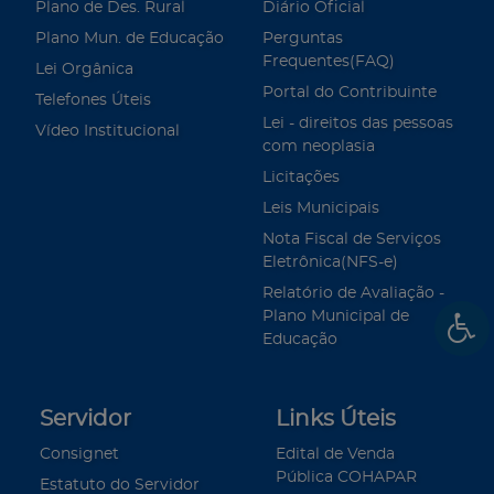
Plano de Des. Rural
Diário Oficial
Plano Mun. de Educação
Perguntas
Frequentes(FAQ)
Lei Orgânica
Portal do Contribuinte
Telefones Úteis
Lei - direitos das pessoas
Vídeo Institucional
com neoplasia
Licitações
Leis Municipais
Nota Fiscal de Serviços
Eletrônica(NFS-e)
Relatório de Avaliação -
Plano Municipal de
Educação
Servidor
Links Úteis
Consignet
Edital de Venda
Pública COHAPAR
Estatuto do Servidor