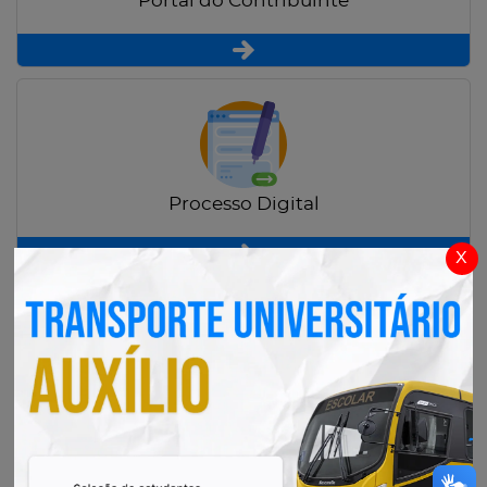
Portal do Contribuinte
Processo Digital
x
Radar Transparência Pública