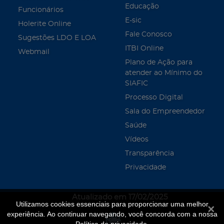
Educação
Funcionários
E-sic
Holerite Online
Fale Conosco
Sugestões LDO E LOA
ITBI Online
Webmail
Plano de Ação para
atender ao Mínimo do
SIAFIC
Processo Digital
Sala do Empreendedor
Saúde
Vídeos
Transparência
Privacidade
Atualizado em 17/02/2025
Utilizamos cookies essenciais para proporcionar uma melhor
Fecha
experiência. Ao continuar navegando, você concorda com a nossa