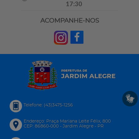
17:30
ACOMPANHE-NOS
PREFEITURA DE
JARDIM ALEGRE
Telefone: (43)3475-1256
Endereço: Praça Mariana Leite Félix, 800
CEP: 86860-000 - Jardim Alegre - PR