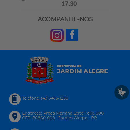
17:30
ACOMPANHE-NOS
PREFEITURA DE
JARDIM ALEGRE
Telefone: (43)3475-1256
Endereço: Praça Mariana Leite Félix, 800
CEP: 86860-000 - Jardim Alegre - PR