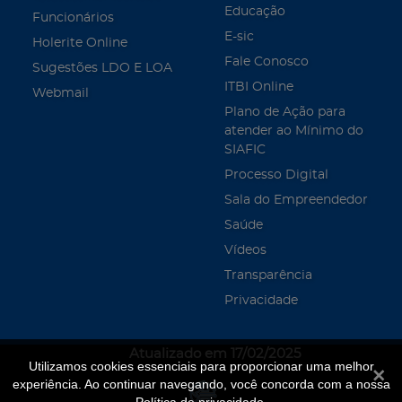
Educação
Funcionários
E-sic
Holerite Online
Fale Conosco
Sugestões LDO E LOA
ITBI Online
Webmail
Plano de Ação para
atender ao Mínimo do
SIAFIC
Processo Digital
Sala do Empreendedor
Saúde
Vídeos
Transparência
Privacidade
Atualizado em 17/02/2025
Utilizamos cookies essenciais para proporcionar uma melhor
Fecha
experiência. Ao continuar navegando, você concorda com a nossa