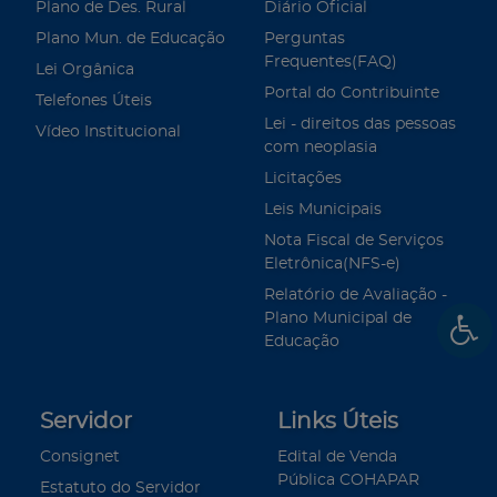
Plano de Des. Rural
Diário Oficial
Plano Mun. de Educação
Perguntas
Frequentes(FAQ)
Lei Orgânica
Portal do Contribuinte
Telefones Úteis
Lei - direitos das pessoas
Vídeo Institucional
com neoplasia
Licitações
Leis Municipais
Nota Fiscal de Serviços
Eletrônica(NFS-e)
Relatório de Avaliação -
Plano Municipal de
Educação
Servidor
Links Úteis
Consignet
Edital de Venda
Pública COHAPAR
Estatuto do Servidor