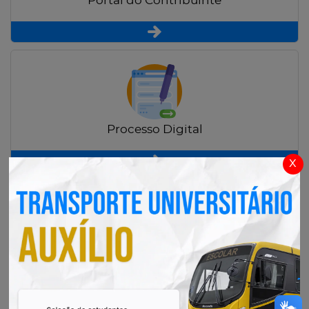
Portal do Contribuinte
Processo Digital
x
Radar Transparência Pública