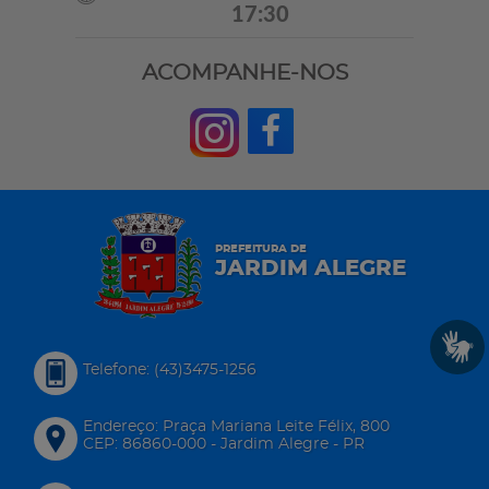
17:30
ACOMPANHE-NOS
PREFEITURA DE
JARDIM ALEGRE
Telefone: (43)3475-1256
Endereço: Praça Mariana Leite Félix, 800
CEP: 86860-000 - Jardim Alegre - PR