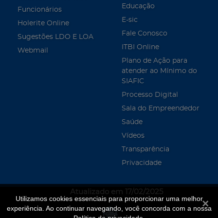
Educação
Funcionários
E-sic
Holerite Online
Fale Conosco
Sugestões LDO E LOA
ITBI Online
Webmail
Plano de Ação para
atender ao Mínimo do
SIAFIC
Processo Digital
Sala do Empreendedor
Saúde
Vídeos
Transparência
Privacidade
Atualizado em 17/02/2025
Utilizamos cookies essenciais para proporcionar uma melhor
Fecha
experiência. Ao continuar navegando, você concorda com a nossa