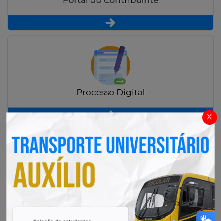
Portal do Contribuinte
Processo Digital
x
Radar Transparência Pública