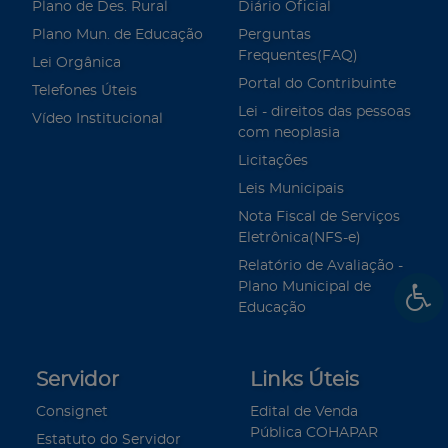
Plano de Des. Rural
Diário Oficial
Plano Mun. de Educação
Perguntas
Frequentes(FAQ)
Lei Orgânica
Portal do Contribuinte
Telefones Úteis
Lei - direitos das pessoas
Vídeo Institucional
com neoplasia
Licitações
Leis Municipais
Nota Fiscal de Serviços
Eletrônica(NFS-e)
Relatório de Avaliação -
Plano Municipal de
Educação
Servidor
Links Úteis
Consignet
Edital de Venda
Pública COHAPAR
Estatuto do Servidor