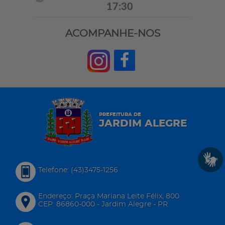
17:30
ACOMPANHE-NOS
PREFEITURA DE
JARDIM ALEGRE
Telefone: (43)3475-1256
Endereço: Praça Mariana Leite Félix, 800
CEP: 86860-000 - Jardim Alegre - PR