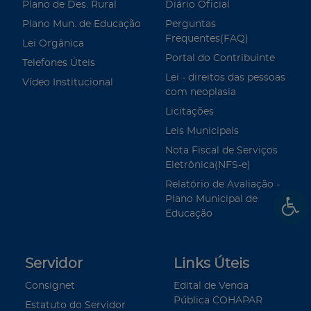
Plano de Des. Rural
Diário Oficial
Plano Mun. de Educação
Perguntas
Frequentes(FAQ)
Lei Orgânica
Portal do Contribuinte
Telefones Úteis
Lei - direitos das pessoas
Vídeo Institucional
com neoplasia
Licitações
Leis Municipais
Nota Fiscal de Serviços
Eletrônica(NFS-e)
Relatório de Avaliação -
Plano Municipal de
Educação
Servidor
Links Úteis
Consignet
Edital de Venda
Pública COHAPAR
Estatuto do Servidor