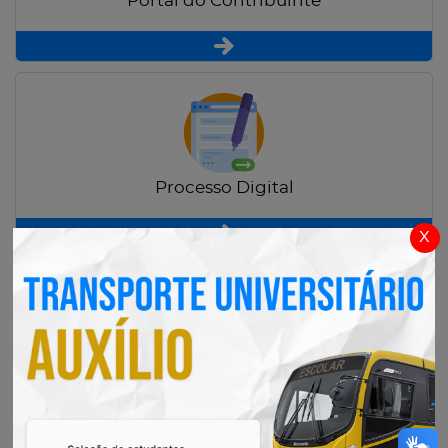
Portal do Contribuinte
Processo Digital
x
Radar Transparência Pública