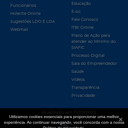
Educação
Funcionários
E-sic
Holerite Online
Fale Conosco
Sugestões LDO E LOA
ITBI Online
Webmail
Plano de Ação para
atender ao Mínimo do
SIAFIC
Processo Digital
Sala do Empreendedor
Saúde
Vídeos
Transparência
Privacidade
Atualizado em 17/02/2025
Utilizamos cookies essenciais para proporcionar uma melhor
Fecha
experiência. Ao continuar navegando, você concorda com a nossa