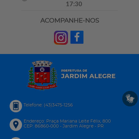
17:30
ACOMPANHE-NOS
PREFEITURA DE
JARDIM ALEGRE
Telefone: (43)3475-1256
Endereço: Praça Mariana Leite Félix, 800
CEP: 86860-000 - Jardim Alegre - PR