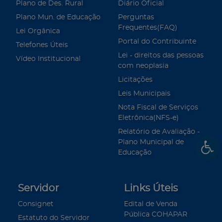
Plano de Des. Rural
Diário Oficial
Plano Mun. de Educação
Perguntas
Frequentes(FAQ)
Lei Orgânica
Portal do Contribuinte
Telefones Úteis
Lei - direitos das pessoas
Vídeo Institucional
com neoplasia
Licitações
Leis Municipais
Nota Fiscal de Serviços
Eletrônica(NFS-e)
Relatório de Avaliação -
Plano Municipal de
Educação
Servidor
Links Úteis
Consignet
Edital de Venda
Pública COHAPAR
Estatuto do Servidor