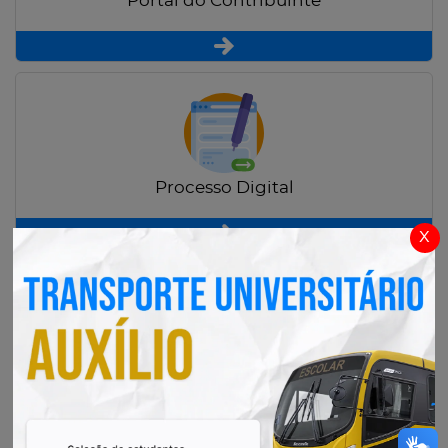
Portal do Contribuinte
Processo Digital
x
Radar Transparência Pública