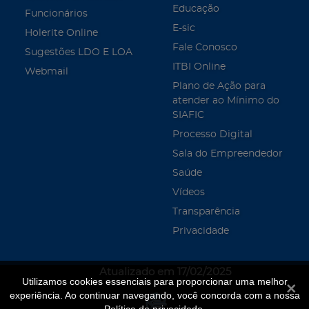
Educação
Funcionários
E-sic
Holerite Online
Fale Conosco
Sugestões LDO E LOA
ITBI Online
Webmail
Plano de Ação para
atender ao Mínimo do
SIAFIC
Processo Digital
Sala do Empreendedor
Saúde
Vídeos
Transparência
Privacidade
Atualizado em 17/02/2025
Utilizamos cookies essenciais para proporcionar uma melhor
Fecha
experiência. Ao continuar navegando, você concorda com a nossa