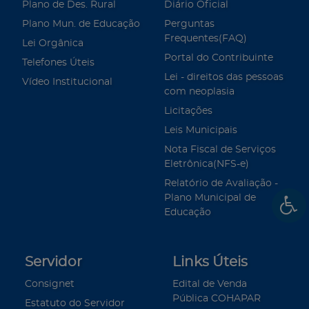
Plano de Des. Rural
Diário Oficial
Plano Mun. de Educação
Perguntas
Frequentes(FAQ)
Lei Orgânica
Portal do Contribuinte
Telefones Úteis
Lei - direitos das pessoas
Vídeo Institucional
com neoplasia
Licitações
Leis Municipais
Nota Fiscal de Serviços
Eletrônica(NFS-e)
Relatório de Avaliação -
Plano Municipal de
Educação
Servidor
Links Úteis
Consignet
Edital de Venda
Pública COHAPAR
Estatuto do Servidor