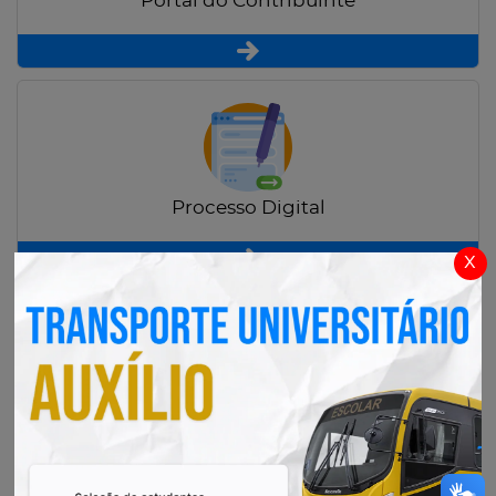
Portal do Contribuinte
Processo Digital
x
Radar Transparência Pública