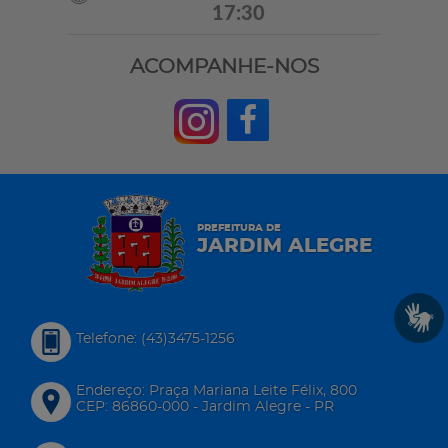
17:30
ACOMPANHE-NOS
PREFEITURA DE
JARDIM ALEGRE
Telefone: (43)3475-1256
Endereço: Praça Mariana Leite Félix, 800
CEP: 86860-000 - Jardim Alegre - PR