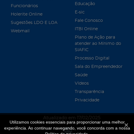
Educação
Funcionários
E-sic
Holerite Online
Fale Conosco
Sugestões LDO E LOA
ITBI Online
Webmail
Plano de Ação para
atender ao Mínimo do
SIAFIC
Processo Digital
Sala do Empreendedor
Saúde
Vídeos
Transparência
Privacidade
Atualizado em 17/02/2025
Utilizamos cookies essenciais para proporcionar uma melhor
Fecha
experiência. Ao continuar navegando, você concorda com a nossa