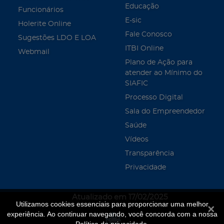
Educação
Funcionários
E-sic
Holerite Online
Fale Conosco
Sugestões LDO E LOA
ITBI Online
Webmail
Plano de Ação para
atender ao Mínimo do
SIAFIC
Processo Digital
Sala do Empreendedor
Saúde
Vídeos
Transparência
Privacidade
Atualizado em 17/02/2025
Utilizamos cookies essenciais para proporcionar uma melhor
Fecha
experiência. Ao continuar navegando, você concorda com a nossa