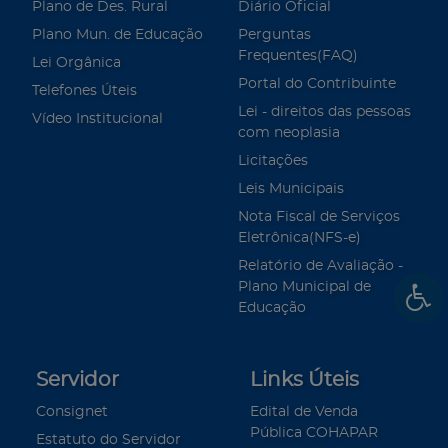
Plano de Des. Rural
Diário Oficial
Plano Mun. de Educação
Perguntas
Frequentes(FAQ)
Lei Orgânica
Portal do Contribuinte
Telefones Úteis
Lei - direitos das pessoas
Vídeo Institucional
com neoplasia
Licitações
Leis Municipais
Nota Fiscal de Serviços
Eletrônica(NFS-e)
Relatório de Avaliação -
Plano Municipal de
Educação
Servidor
Links Úteis
Consignet
Edital de Venda
Pública COHAPAR
Estatuto do Servidor