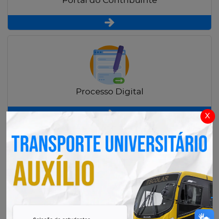
Portal do Contribuinte
Processo Digital
x
Radar Transparência Pública