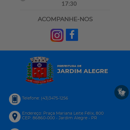
17:30
ACOMPANHE-NOS
PREFEITURA DE
JARDIM ALEGRE
Telefone: (43)3475-1256
Endereço: Praça Mariana Leite Félix, 800
CEP: 86860-000 - Jardim Alegre - PR