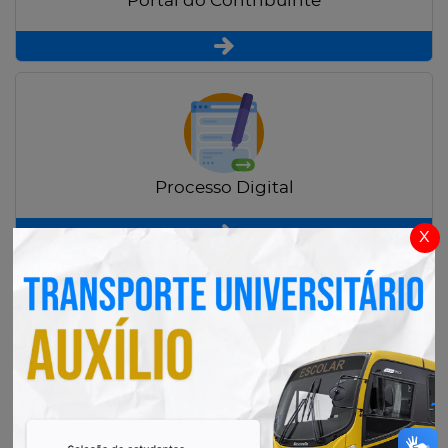
Portal do Contribuinte
Processo Digital
x
Radar Transparência Pública