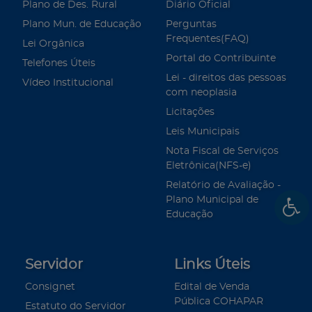
Plano de Des. Rural
Diário Oficial
Plano Mun. de Educação
Perguntas
Frequentes(FAQ)
Lei Orgânica
Portal do Contribuinte
Telefones Úteis
Lei - direitos das pessoas
Vídeo Institucional
com neoplasia
Licitações
Leis Municipais
Nota Fiscal de Serviços
Eletrônica(NFS-e)
Relatório de Avaliação -
Plano Municipal de
Educação
Servidor
Links Úteis
Consignet
Edital de Venda
Pública COHAPAR
Estatuto do Servidor