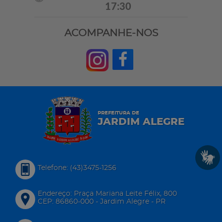
17:30
ACOMPANHE-NOS
PREFEITURA DE
JARDIM ALEGRE
Telefone: (43)3475-1256
Endereço: Praça Mariana Leite Félix, 800
CEP: 86860-000 - Jardim Alegre - PR