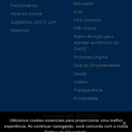
Educação
Funcionários
E-sic
Holerite Online
Fale Conosco
Sugestões LDO E LOA
ITBI Online
Webmail
Plano de Ação para
atender ao Mínimo do
SIAFIC
Processo Digital
Sala do Empreendedor
Saúde
Vídeos
Transparência
Privacidade
Atualizado em 17/02/2025
Utilizamos cookies essenciais para proporcionar uma melhor
Fecha
experiência. Ao continuar navegando, você concorda com a nossa