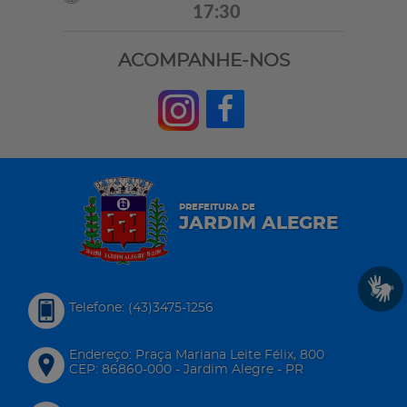
17:30
ACOMPANHE-NOS
PREFEITURA DE
JARDIM ALEGRE
Telefone: (43)3475-1256
Endereço: Praça Mariana Leite Félix, 800
CEP: 86860-000 - Jardim Alegre - PR