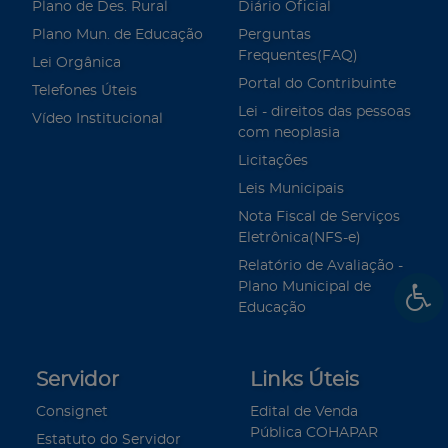
Plano de Des. Rural
Diário Oficial
Plano Mun. de Educação
Perguntas
Frequentes(FAQ)
Lei Orgânica
Portal do Contribuinte
Telefones Úteis
Lei - direitos das pessoas
Vídeo Institucional
com neoplasia
Licitações
Leis Municipais
Nota Fiscal de Serviços
Eletrônica(NFS-e)
Relatório de Avaliação -
Plano Municipal de
Educação
Servidor
Links Úteis
Consignet
Edital de Venda
Pública COHAPAR
Estatuto do Servidor