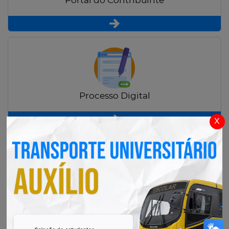
Portal do Contribuinte
Processo Digital
x
Radar Transparência Pública