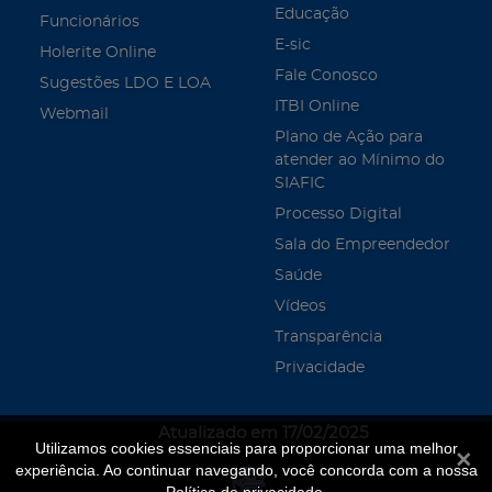
Educação
Funcionários
E-sic
Holerite Online
Fale Conosco
Sugestões LDO E LOA
ITBI Online
Webmail
Plano de Ação para
atender ao Mínimo do
SIAFIC
Processo Digital
Sala do Empreendedor
Saúde
Vídeos
Transparência
Privacidade
Atualizado em 17/02/2025
Utilizamos cookies essenciais para proporcionar uma melhor
Fecha
experiência. Ao continuar navegando, você concorda com a nossa