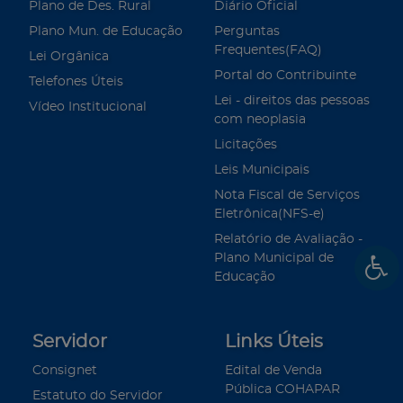
Plano de Des. Rural
Diário Oficial
Plano Mun. de Educação
Perguntas
Frequentes(FAQ)
Lei Orgânica
Portal do Contribuinte
Telefones Úteis
Lei - direitos das pessoas
Vídeo Institucional
com neoplasia
Licitações
Leis Municipais
Nota Fiscal de Serviços
Eletrônica(NFS-e)
Relatório de Avaliação -
Plano Municipal de
Educação
Servidor
Links Úteis
Consignet
Edital de Venda
Pública COHAPAR
Estatuto do Servidor