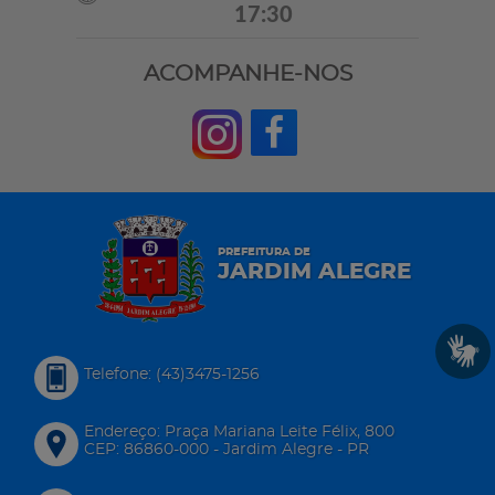
17:30
ACOMPANHE-NOS
PREFEITURA DE
JARDIM ALEGRE
Telefone: (43)3475-1256
Endereço: Praça Mariana Leite Félix, 800
CEP: 86860-000 - Jardim Alegre - PR