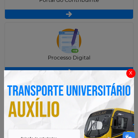
Portal do Contribuinte
Processo Digital
x
Radar Transparência Pública