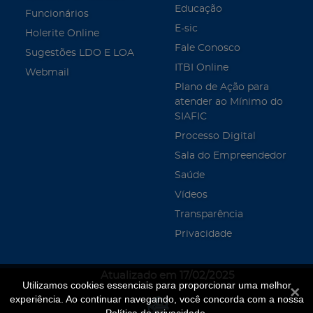
Educação
Funcionários
E-sic
Holerite Online
Fale Conosco
Sugestões LDO E LOA
ITBI Online
Webmail
Plano de Ação para
atender ao Mínimo do
SIAFIC
Processo Digital
Sala do Empreendedor
Saúde
Vídeos
Transparência
Privacidade
Atualizado em 17/02/2025
Utilizamos cookies essenciais para proporcionar uma melhor
Fecha
experiência. Ao continuar navegando, você concorda com a nossa