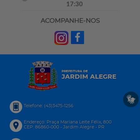
17:30
ACOMPANHE-NOS
PREFEITURA DE
JARDIM ALEGRE
Telefone: (43)3475-1256
Endereço: Praça Mariana Leite Félix, 800
CEP: 86860-000 - Jardim Alegre - PR