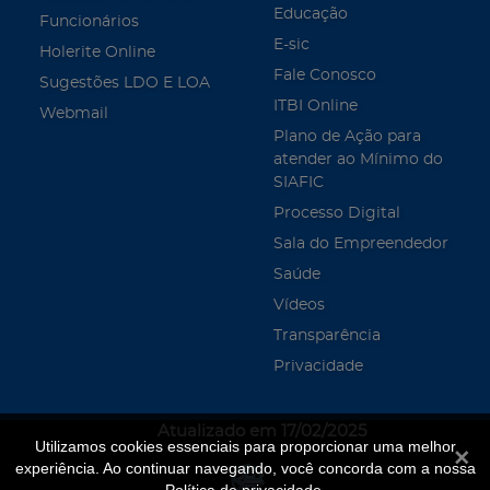
Educação
Funcionários
E-sic
Holerite Online
Fale Conosco
Sugestões LDO E LOA
ITBI Online
Webmail
Plano de Ação para
atender ao Mínimo do
SIAFIC
Processo Digital
Sala do Empreendedor
Saúde
Vídeos
Transparência
Privacidade
Atualizado em 17/02/2025
Utilizamos cookies essenciais para proporcionar uma melhor
Fecha
experiência. Ao continuar navegando, você concorda com a nossa