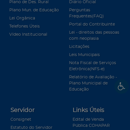
Plano de Des. Rural
Diário Oficial
Plano Mun. de Educação
Perguntas
Frequentes(FAQ)
Lei Orgânica
Portal do Contribuinte
Telefones Úteis
Lei - direitos das pessoas
Vídeo Institucional
com neoplasia
Licitações
Leis Municipais
Nota Fiscal de Serviços
Eletrônica(NFS-e)
Relatório de Avaliação -
Plano Municipal de
Educação
Servidor
Links Úteis
Consignet
Edital de Venda
Pública COHAPAR
Estatuto do Servidor