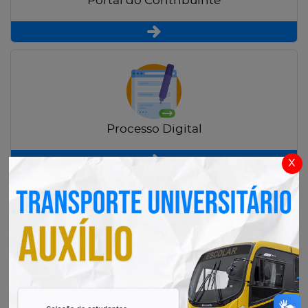
Portal do Contribuinte
Processo Digital
x
Radar Transparência Pública