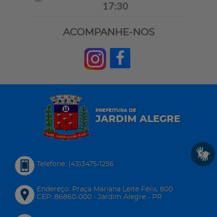
17:30
ACOMPANHE-NOS
PREFEITURA DE
JARDIM ALEGRE
Telefone: (43)3475-1256
Endereço: Praça Mariana Leite Félix, 800
CEP: 86860-000 - Jardim Alegre - PR