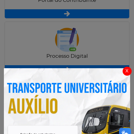
Portal do Contribuinte
Processo Digital
x
Radar Transparência Pública