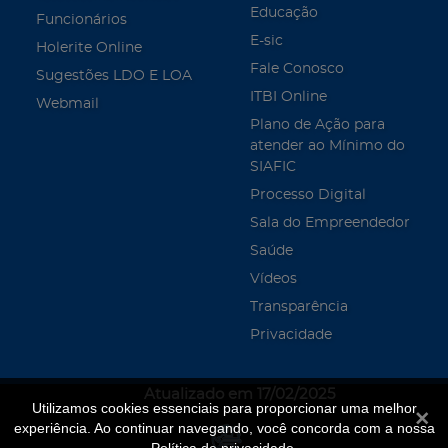
Educação
Funcionários
E-sic
Holerite Online
Fale Conosco
Sugestões LDO E LOA
ITBI Online
Webmail
Plano de Ação para
atender ao Mínimo do
SIAFIC
Processo Digital
Sala do Empreendedor
Saúde
Vídeos
Transparência
Privacidade
Atualizado em 17/02/2025
Utilizamos cookies essenciais para proporcionar uma melhor
Fecha
experiência. Ao continuar navegando, você concorda com a nossa