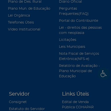
Plano de Des. Rural
Diário Oficial
Plano Mun. de Educação
Perguntas
Frequentes(FAQ)
Lei Orgânica
Portal do Contribuinte
Telefones Úteis
Lei - direitos das pessoas
Vídeo Institucional
com neoplasia
Licitações
Leis Municipais
Nota Fiscal de Serviços
Eletrônica(NFS-e)
Relatório de Avaliação -
Plano Municipal de
Educação
Servidor
Links Úteis
Consignet
Edital de Venda
Pública COHAPAR
Estatuto do Servidor