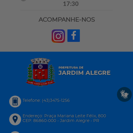
17:30
ACOMPANHE-NOS
PREFEITURA DE
JARDIM ALEGRE
Telefone: (43)3475-1256
Endereço: Praça Mariana Leite Félix, 800
CEP: 86860-000 - Jardim Alegre - PR