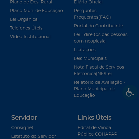
Plano de Des. Rural
Diário Oficial
Plano Mun. de Educação
Perguntas
Frequentes(FAQ)
Lei Orgânica
Portal do Contribuinte
Telefones Úteis
Lei - direitos das pessoas
Vídeo Institucional
com neoplasia
Licitações
Leis Municipais
Nota Fiscal de Serviços
Eletrônica(NFS-e)
Relatório de Avaliação -
Plano Municipal de
Educação
Servidor
Links Úteis
Consignet
Edital de Venda
Pública COHAPAR
Estatuto do Servidor