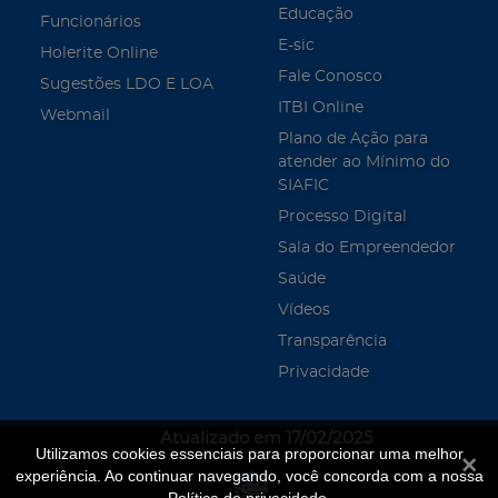
Educação
Funcionários
E-sic
Holerite Online
Fale Conosco
Sugestões LDO E LOA
ITBI Online
Webmail
Plano de Ação para
atender ao Mínimo do
SIAFIC
Processo Digital
Sala do Empreendedor
Saúde
Vídeos
Transparência
Privacidade
Atualizado em 17/02/2025
Utilizamos cookies essenciais para proporcionar uma melhor
Fecha
experiência. Ao continuar navegando, você concorda com a nossa