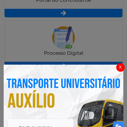
Portal do Contribuinte
Processo Digital
x
Radar Transparência Pública