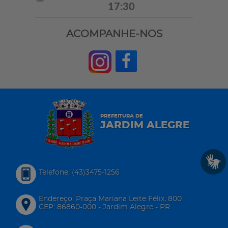
17:30
ACOMPANHE-NOS
PREFEITURA DE
JARDIM ALEGRE
Telefone: (43)3475-1256
Endereço: Praça Mariana Leite Félix, 800
CEP: 86860-000 - Jardim Alegre - PR