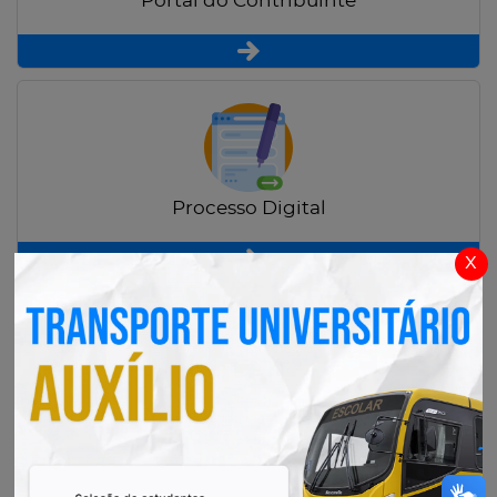
Portal do Contribuinte
Processo Digital
x
Radar Transparência Pública