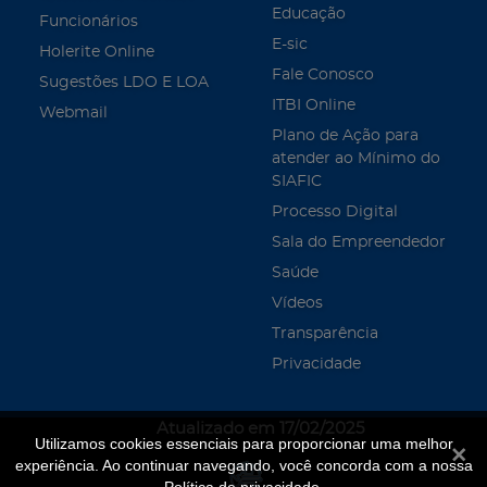
Educação
Funcionários
E-sic
Holerite Online
Fale Conosco
Sugestões LDO E LOA
ITBI Online
Webmail
Plano de Ação para
atender ao Mínimo do
SIAFIC
Processo Digital
Sala do Empreendedor
Saúde
Vídeos
Transparência
Privacidade
Atualizado em 17/02/2025
Utilizamos cookies essenciais para proporcionar uma melhor
Fecha
experiência. Ao continuar navegando, você concorda com a nossa