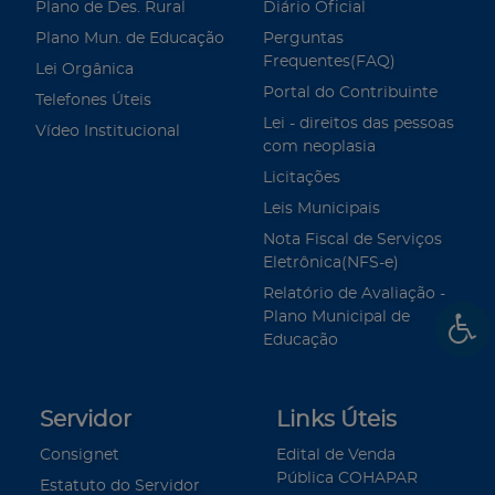
Plano de Des. Rural
Diário Oficial
Plano Mun. de Educação
Perguntas
Frequentes(FAQ)
Lei Orgânica
Portal do Contribuinte
Telefones Úteis
Lei - direitos das pessoas
Vídeo Institucional
com neoplasia
Licitações
Leis Municipais
Nota Fiscal de Serviços
Eletrônica(NFS-e)
Relatório de Avaliação -
Plano Municipal de
Educação
Servidor
Links Úteis
Consignet
Edital de Venda
Pública COHAPAR
Estatuto do Servidor