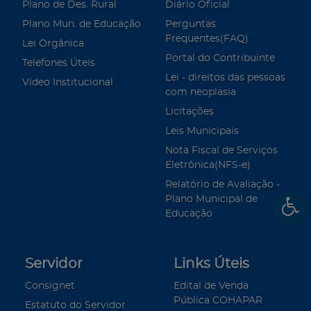
Plano de Des. Rural
Diário Oficial
Plano Mun. de Educação
Perguntas
Frequentes(FAQ)
Lei Orgânica
Portal do Contribuinte
Telefones Úteis
Lei - direitos das pessoas
Vídeo Institucional
com neoplasia
Licitações
Leis Municipais
Nota Fiscal de Serviços
Eletrônica(NFS-e)
Relatório de Avaliação -
Plano Municipal de
Educação
Servidor
Links Úteis
Consignet
Edital de Venda
Pública COHAPAR
Estatuto do Servidor