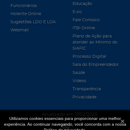
Educação
Funcionários
E-sic
Holerite Online
Fale Conosco
Sugestões LDO E LOA
ITBI Online
Webmail
Plano de Ação para
atender ao Mínimo do
SIAFIC
Processo Digital
Sala do Empreendedor
Saúde
Vídeos
Transparência
Privacidade
Atualizado em 17/02/2025
Utilizamos cookies essenciais para proporcionar uma melhor
Fecha
experiência. Ao continuar navegando, você concorda com a nossa