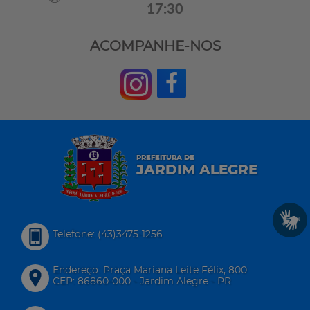
17:30
ACOMPANHE-NOS
PREFEITURA DE
JARDIM ALEGRE
Telefone: (43)3475-1256
Endereço: Praça Mariana Leite Félix, 800
CEP: 86860-000 - Jardim Alegre - PR