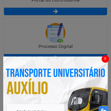
Portal do Contribuinte
Processo Digital
x
Radar Transparência Pública