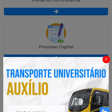
Portal do Contribuinte
Processo Digital
x
Radar Transparência Pública