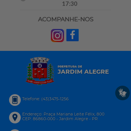
17:30
ACOMPANHE-NOS
PREFEITURA DE
JARDIM ALEGRE
Telefone: (43)3475-1256
Endereço: Praça Mariana Leite Félix, 800
CEP: 86860-000 - Jardim Alegre - PR