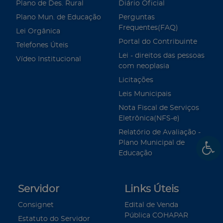
Plano de Des. Rural
Diário Oficial
Plano Mun. de Educação
Perguntas
Frequentes(FAQ)
Lei Orgânica
Portal do Contribuinte
Telefones Úteis
Lei - direitos das pessoas
Vídeo Institucional
com neoplasia
Licitações
Leis Municipais
Nota Fiscal de Serviços
Eletrônica(NFS-e)
Relatório de Avaliação -
Plano Municipal de
Educação
Servidor
Links Úteis
Consignet
Edital de Venda
Pública COHAPAR
Estatuto do Servidor