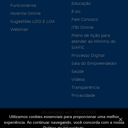
Educação
Funcionários
E-sic
Holerite Online
Fale Conosco
Sugestões LDO E LOA
ITBI Online
Webmail
Plano de Ação para
atender ao Mínimo do
SIAFIC
Processo Digital
Sala do Empreendedor
Saúde
Vídeos
Transparência
Privacidade
Atualizado em 17/02/2025
Utilizamos cookies essenciais para proporcionar uma melhor
Fecha
experiência. Ao continuar navegando, você concorda com a nossa