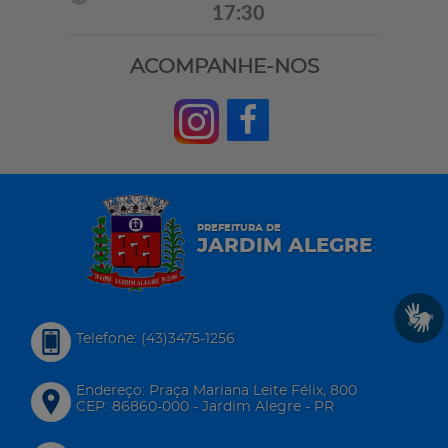
17:30
ACOMPANHE-NOS
PREFEITURA DE
JARDIM ALEGRE
Telefone: (43)3475-1256
Endereço: Praça Mariana Leite Félix, 800
CEP: 86860-000 - Jardim Alegre - PR