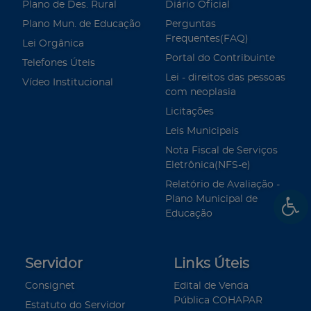
Plano de Des. Rural
Diário Oficial
Plano Mun. de Educação
Perguntas
Frequentes(FAQ)
Lei Orgânica
Portal do Contribuinte
Telefones Úteis
Lei - direitos das pessoas
Vídeo Institucional
com neoplasia
Licitações
Leis Municipais
Nota Fiscal de Serviços
Eletrônica(NFS-e)
Relatório de Avaliação -
Plano Municipal de
Educação
Servidor
Links Úteis
Consignet
Edital de Venda
Pública COHAPAR
Estatuto do Servidor