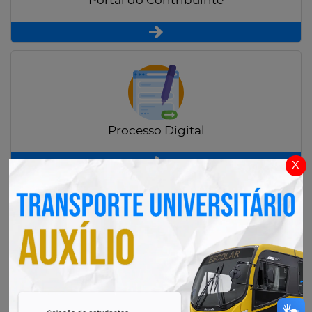
Portal do Contribuinte
Processo Digital
x
Radar Transparência Pública