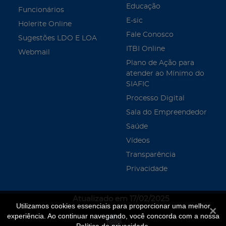
Educação
Funcionários
E-sic
Holerite Online
Fale Conosco
Sugestões LDO E LOA
ITBI Online
Webmail
Plano de Ação para
atender ao Mínimo do
SIAFIC
Processo Digital
Sala do Empreendedor
Saúde
Vídeos
Transparência
Privacidade
Atualizado em 17/02/2025
Utilizamos cookies essenciais para proporcionar uma melhor
Fecha
experiência. Ao continuar navegando, você concorda com a nossa