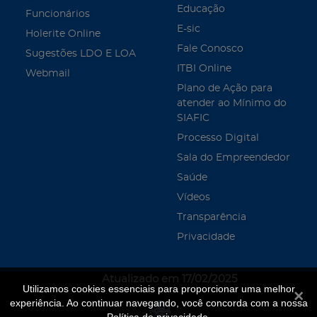
Educação
Funcionários
E-sic
Holerite Online
Fale Conosco
Sugestões LDO E LOA
ITBI Online
Webmail
Plano de Ação para
atender ao Mínimo do
SIAFIC
Processo Digital
Sala do Empreendedor
Saúde
Vídeos
Transparência
Privacidade
Atualizado em 17/02/2025
Utilizamos cookies essenciais para proporcionar uma melhor
Fecha
experiência. Ao continuar navegando, você concorda com a nossa