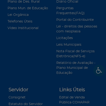
Plano de Des. Rural
Diário Oficial
Plano Mun. de Educação
Perguntas
Frequentes(FAQ)
Lei Orgânica
Portal do Contribuinte
Telefones Úteis
Lei - direitos das pessoas
Vídeo Institucional
com neoplasia
Licitações
Leis Municipais
Nota Fiscal de Serviços
Eletrônica(NFS-e)
Relatório de Avaliação -
Plano Municipal de
Educação
Servidor
Links Úteis
Consignet
Edital de Venda
Pública COHAPAR
Estatuto do Servidor