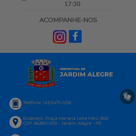
17:30
ACOMPANHE-NOS
PREFEITURA DE
JARDIM ALEGRE
Telefone: (43)3475-1256
Endereço: Praça Mariana Leite Félix, 800
CEP: 86860-000 - Jardim Alegre - PR