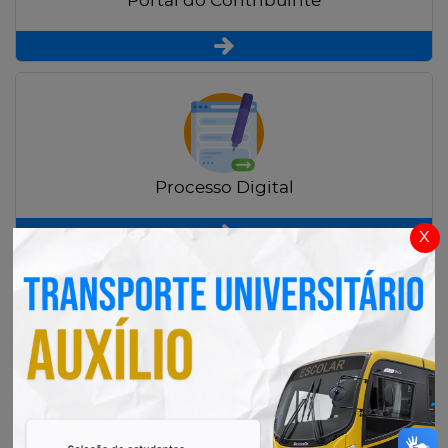
Portal do Contribuinte
Processo Digital
x
Radar Transparência Pública