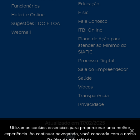
Educação
Funcionários
E-sic
Holerite Online
Fale Conosco
Sugestões LDO E LOA
ITBI Online
Webmail
Plano de Ação para
atender ao Mínimo do
SIAFIC
Processo Digital
Sala do Empreendedor
Saúde
Vídeos
Transparência
Privacidade
Atualizado em 17/02/2025
Utilizamos cookies essenciais para proporcionar uma melhor
Fecha
experiência. Ao continuar navegando, você concorda com a nossa