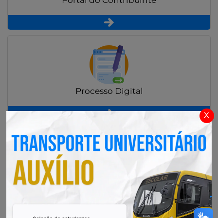
Portal do Contribuinte
Processo Digital
x
Radar Transparência Pública