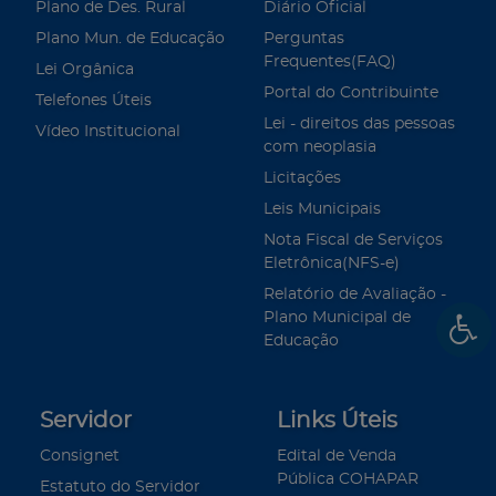
Plano de Des. Rural
Diário Oficial
Plano Mun. de Educação
Perguntas
Frequentes(FAQ)
Lei Orgânica
Portal do Contribuinte
Telefones Úteis
Lei - direitos das pessoas
Vídeo Institucional
com neoplasia
Licitações
Leis Municipais
Nota Fiscal de Serviços
Eletrônica(NFS-e)
Relatório de Avaliação -
Plano Municipal de
Educação
Servidor
Links Úteis
Consignet
Edital de Venda
Pública COHAPAR
Estatuto do Servidor