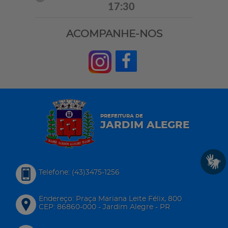
17:30
ACOMPANHE-NOS
PREFEITURA DE
JARDIM ALEGRE
Telefone: (43)3475-1256
Endereço: Praça Mariana Leite Félix, 800
CEP: 86860-000 - Jardim Alegre - PR