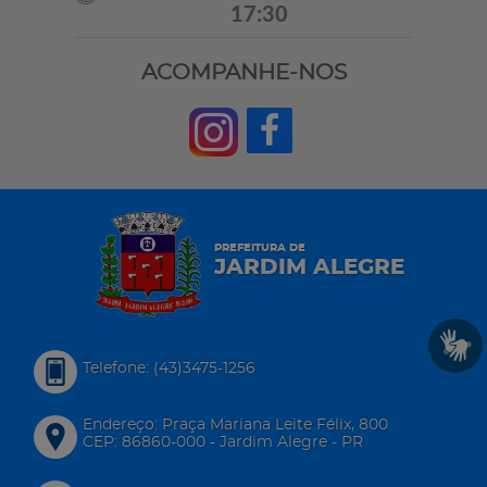
17:30
ACOMPANHE-NOS
PREFEITURA DE
JARDIM ALEGRE
Telefone: (43)3475-1256
Endereço: Praça Mariana Leite Félix, 800
CEP: 86860-000 - Jardim Alegre - PR