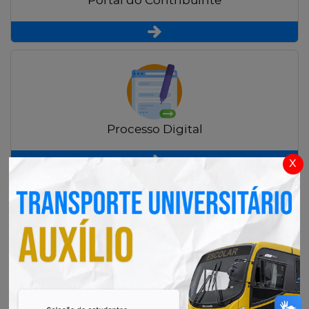
Portal do Contribuinte
Processo Digital
x
Radar Transparência Pública