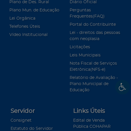
Plano de Des. Rural
Diário Oficial
Plano Mun. de Educação
Perguntas
Frequentes(FAQ)
Lei Orgânica
Portal do Contribuinte
Telefones Úteis
Lei - direitos das pessoas
Vídeo Institucional
com neoplasia
Licitações
Leis Municipais
Nota Fiscal de Serviços
Eletrônica(NFS-e)
Relatório de Avaliação -
Plano Municipal de
Educação
Servidor
Links Úteis
Consignet
Edital de Venda
Pública COHAPAR
Estatuto do Servidor