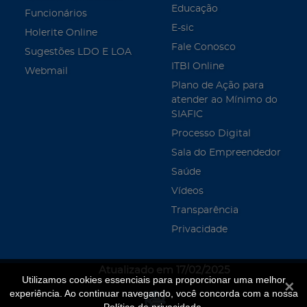
Educação
Funcionários
E-sic
Holerite Online
Fale Conosco
Sugestões LDO E LOA
ITBI Online
Webmail
Plano de Ação para
atender ao Mínimo do
SIAFIC
Processo Digital
Sala do Empreendedor
Saúde
Vídeos
Transparência
Privacidade
Atualizado em 17/02/2025
Utilizamos cookies essenciais para proporcionar uma melhor
Fecha
experiência. Ao continuar navegando, você concorda com a nossa