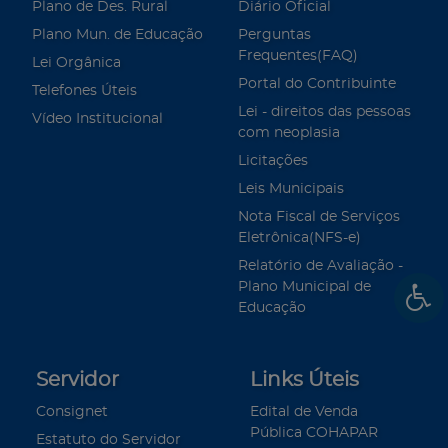
Plano de Des. Rural
Diário Oficial
Plano Mun. de Educação
Perguntas
Frequentes(FAQ)
Lei Orgânica
Portal do Contribuinte
Telefones Úteis
Lei - direitos das pessoas
Vídeo Institucional
com neoplasia
Licitações
Leis Municipais
Nota Fiscal de Serviços
Eletrônica(NFS-e)
Relatório de Avaliação -
Plano Municipal de
Educação
Servidor
Links Úteis
Consignet
Edital de Venda
Pública COHAPAR
Estatuto do Servidor