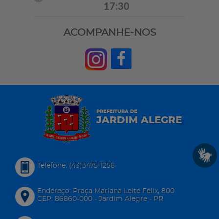
17:30
ACOMPANHE-NOS
PREFEITURA DE
JARDIM ALEGRE
Telefone: (43)3475-1256
Endereço: Praça Mariana Leite Félix, 800
CEP: 86860-000 - Jardim Alegre - PR