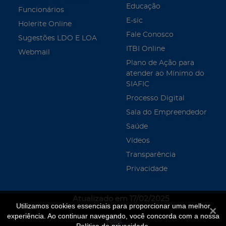
Educação
Funcionários
E-sic
Holerite Online
Fale Conosco
Sugestões LDO E LOA
ITBI Online
Webmail
Plano de Ação para
atender ao Mínimo do
SIAFIC
Processo Digital
Sala do Empreendedor
Saúde
Vídeos
Transparência
Privacidade
Atualizado em 17/02/2025
Utilizamos cookies essenciais para proporcionar uma melhor
Fecha
experiência. Ao continuar navegando, você concorda com a nossa