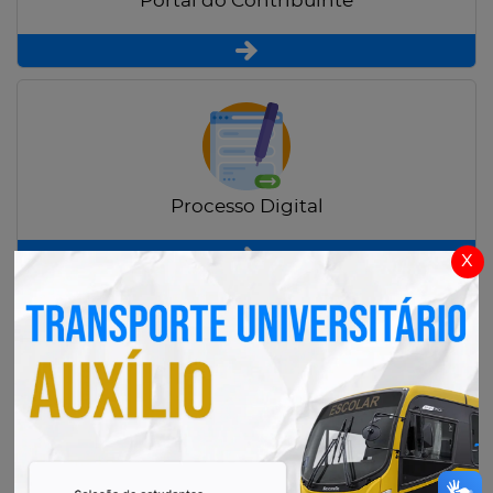
Portal do Contribuinte
Processo Digital
x
Radar Transparência Pública