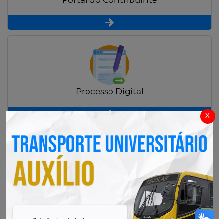
Portal do Contribuinte
Processo Digital
x
Radar Transparência Pública