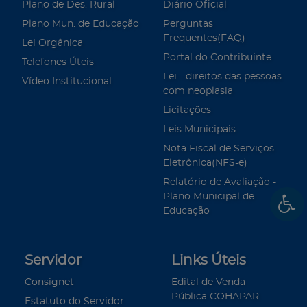
Plano de Des. Rural
Diário Oficial
Plano Mun. de Educação
Perguntas
Frequentes(FAQ)
Lei Orgânica
Portal do Contribuinte
Telefones Úteis
Lei - direitos das pessoas
Vídeo Institucional
com neoplasia
Licitações
Leis Municipais
Nota Fiscal de Serviços
Eletrônica(NFS-e)
Relatório de Avaliação -
Plano Municipal de
Educação
Servidor
Links Úteis
Consignet
Edital de Venda
Pública COHAPAR
Estatuto do Servidor