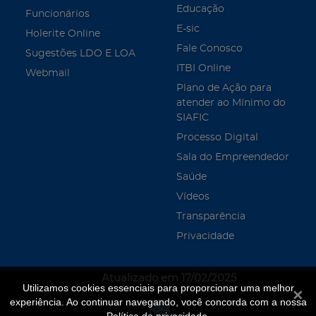
Educação
Funcionários
E-sic
Holerite Online
Fale Conosco
Sugestões LDO E LOA
ITBI Online
Webmail
Plano de Ação para
atender ao Mínimo do
SIAFIC
Processo Digital
Sala do Empreendedor
Saúde
Vídeos
Transparência
Privacidade
Atualizado em 17/02/2025
Utilizamos cookies essenciais para proporcionar uma melhor
Fecha
experiência. Ao continuar navegando, você concorda com a nossa