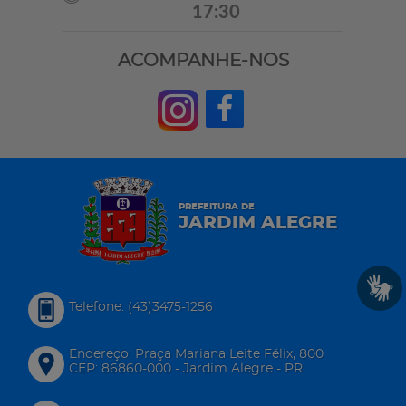
17:30
ACOMPANHE-NOS
PREFEITURA DE
JARDIM ALEGRE
Telefone: (43)3475-1256
Endereço: Praça Mariana Leite Félix, 800
CEP: 86860-000 - Jardim Alegre - PR