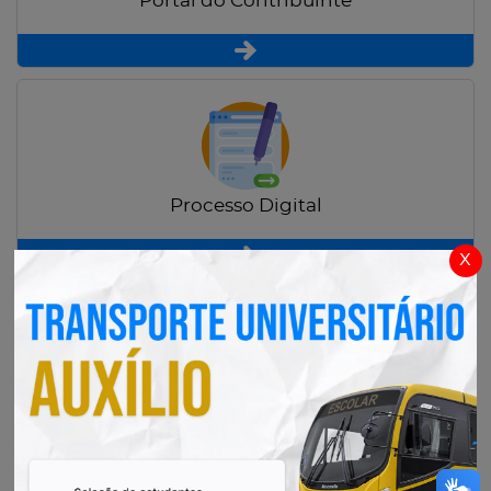
Portal do Contribuinte
Processo Digital
x
Radar Transparência Pública