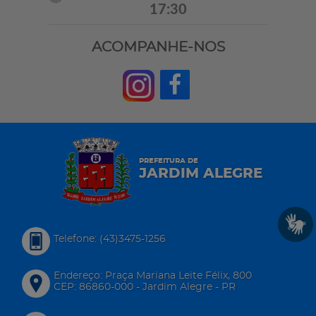
17:30
ACOMPANHE-NOS
PREFEITURA DE
JARDIM ALEGRE
Telefone: (43)3475-1256
Endereço: Praça Mariana Leite Félix, 800
CEP: 86860-000 - Jardim Alegre - PR