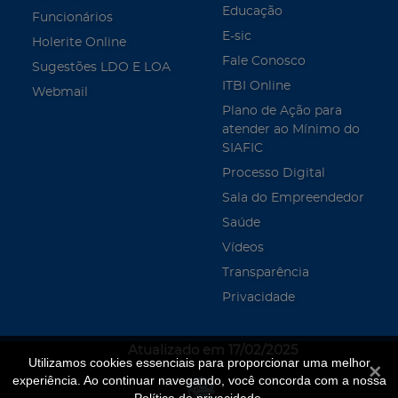
Educação
Funcionários
E-sic
Holerite Online
Fale Conosco
Sugestões LDO E LOA
ITBI Online
Webmail
Plano de Ação para
atender ao Mínimo do
SIAFIC
Processo Digital
Sala do Empreendedor
Saúde
Vídeos
Transparência
Privacidade
Atualizado em 17/02/2025
Utilizamos cookies essenciais para proporcionar uma melhor
Fecha
experiência. Ao continuar navegando, você concorda com a nossa