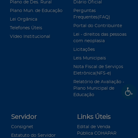
Plano de Des. Rural
Diário Oficial
Plano Mun. de Educação
Perguntas
Frequentes(FAQ)
Lei Orgânica
Portal do Contribuinte
Telefones Úteis
Lei - direitos das pessoas
Vídeo Institucional
com neoplasia
Licitações
Leis Municipais
Nota Fiscal de Serviços
Eletrônica(NFS-e)
Relatório de Avaliação -
Plano Municipal de
Educação
Servidor
Links Úteis
Consignet
Edital de Venda
Pública COHAPAR
Estatuto do Servidor