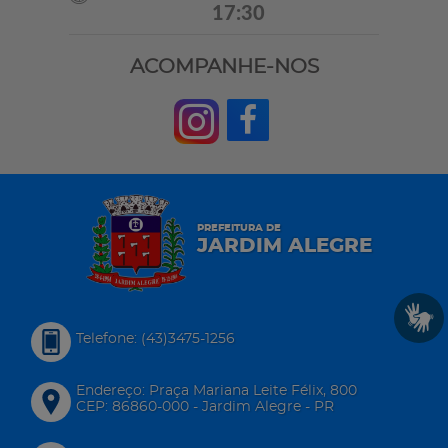
17:30
ACOMPANHE-NOS
PREFEITURA DE
JARDIM ALEGRE
Telefone: (43)3475-1256
Endereço: Praça Mariana Leite Félix, 800
CEP: 86860-000 - Jardim Alegre - PR