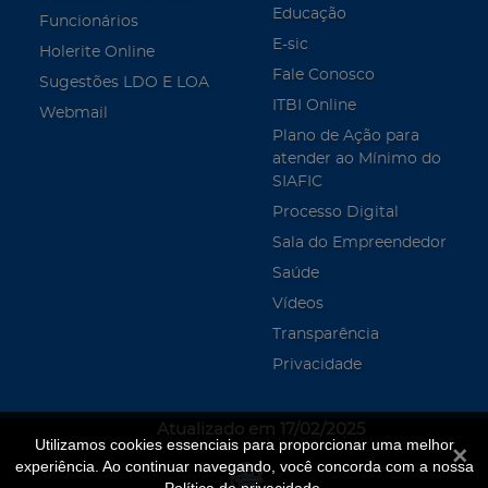
Educação
Funcionários
E-sic
Holerite Online
Fale Conosco
Sugestões LDO E LOA
ITBI Online
Webmail
Plano de Ação para
atender ao Mínimo do
SIAFIC
Processo Digital
Sala do Empreendedor
Saúde
Vídeos
Transparência
Privacidade
Atualizado em 17/02/2025
Utilizamos cookies essenciais para proporcionar uma melhor
Fecha
experiência. Ao continuar navegando, você concorda com a nossa