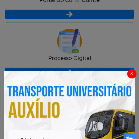
Portal do Contribuinte
Processo Digital
x
Radar Transparência Pública