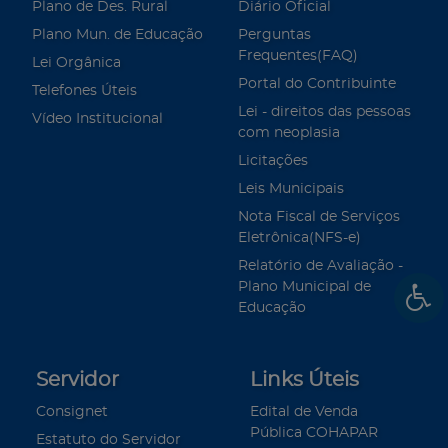
Plano de Des. Rural
Diário Oficial
Plano Mun. de Educação
Perguntas
Frequentes(FAQ)
Lei Orgânica
Portal do Contribuinte
Telefones Úteis
Lei - direitos das pessoas
Vídeo Institucional
com neoplasia
Licitações
Leis Municipais
Nota Fiscal de Serviços
Eletrônica(NFS-e)
Relatório de Avaliação -
Plano Municipal de
Educação
Servidor
Links Úteis
Consignet
Edital de Venda
Pública COHAPAR
Estatuto do Servidor