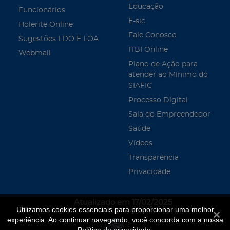
Educação
Funcionários
E-sic
Holerite Online
Fale Conosco
Sugestões LDO E LOA
ITBI Online
Webmail
Plano de Ação para
atender ao Mínimo do
SIAFIC
Processo Digital
Sala do Empreendedor
Saúde
Vídeos
Transparência
Privacidade
Atualizado em 17/02/2025
Utilizamos cookies essenciais para proporcionar uma melhor
Fecha
experiência. Ao continuar navegando, você concorda com a nossa