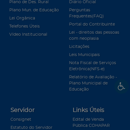
Plano de Des. Rural
Diário Oficial
Plano Mun. de Educação
Perguntas
Frequentes(FAQ)
Lei Orgânica
Portal do Contribuinte
Telefones Úteis
Lei - direitos das pessoas
Vídeo Institucional
com neoplasia
Licitações
Leis Municipais
Nota Fiscal de Serviços
Eletrônica(NFS-e)
Relatório de Avaliação -
Plano Municipal de
Educação
Servidor
Links Úteis
Consignet
Edital de Venda
Pública COHAPAR
Estatuto do Servidor