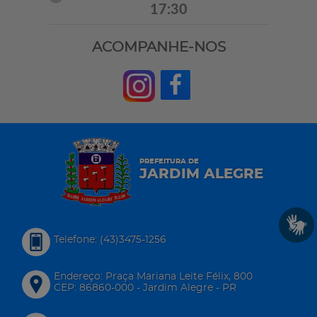
17:30
ACOMPANHE-NOS
PREFEITURA DE
JARDIM ALEGRE
Telefone: (43)3475-1256
Endereço: Praça Mariana Leite Félix, 800
CEP: 86860-000 - Jardim Alegre - PR