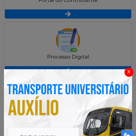
Portal do Contribuinte
Processo Digital
x
Radar Transparência Pública