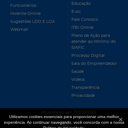
Educação
Funcionários
E-sic
Holerite Online
Fale Conosco
Sugestões LDO E LOA
ITBI Online
Webmail
Plano de Ação para
atender ao Mínimo do
SIAFIC
Processo Digital
Sala do Empreendedor
Saúde
Vídeos
Transparência
Privacidade
Atualizado em 17/02/2025
Utilizamos cookies essenciais para proporcionar uma melhor
Fecha
experiência. Ao continuar navegando, você concorda com a nossa