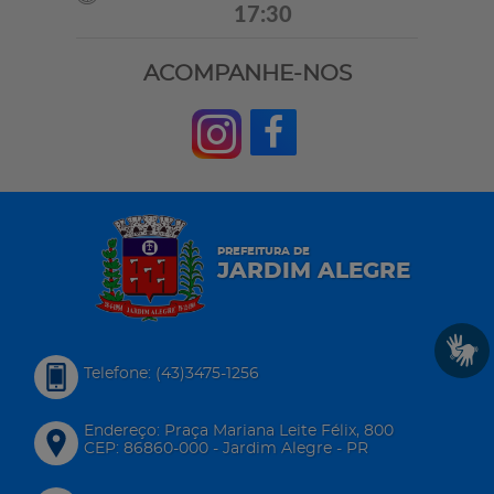
17:30
ACOMPANHE-NOS
PREFEITURA DE
JARDIM ALEGRE
Telefone: (43)3475-1256
Endereço: Praça Mariana Leite Félix, 800
CEP: 86860-000 - Jardim Alegre - PR