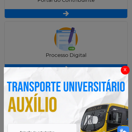
Portal do Contribuinte
Processo Digital
x
Radar Transparência Pública