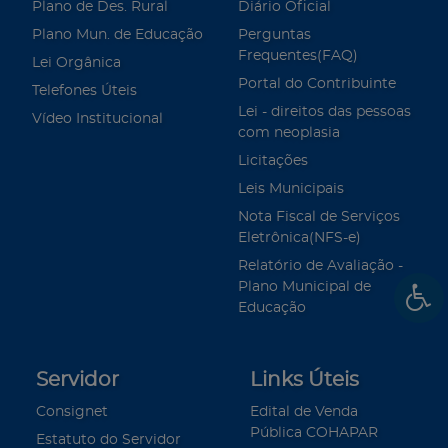
Plano de Des. Rural
Diário Oficial
Plano Mun. de Educação
Perguntas
Frequentes(FAQ)
Lei Orgânica
Portal do Contribuinte
Telefones Úteis
Lei - direitos das pessoas
Vídeo Institucional
com neoplasia
Licitações
Leis Municipais
Nota Fiscal de Serviços
Eletrônica(NFS-e)
Relatório de Avaliação -
Plano Municipal de
Educação
Servidor
Links Úteis
Consignet
Edital de Venda
Pública COHAPAR
Estatuto do Servidor