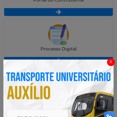
Portal do Contribuinte
Processo Digital
x
Radar Transparência Pública