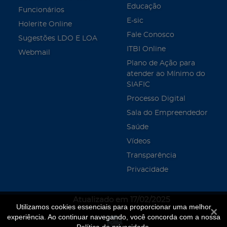
Educação
Funcionários
E-sic
Holerite Online
Fale Conosco
Sugestões LDO E LOA
ITBI Online
Webmail
Plano de Ação para
atender ao Mínimo do
SIAFIC
Processo Digital
Sala do Empreendedor
Saúde
Vídeos
Transparência
Privacidade
Atualizado em 17/02/2025
Utilizamos cookies essenciais para proporcionar uma melhor
Fecha
experiência. Ao continuar navegando, você concorda com a nossa