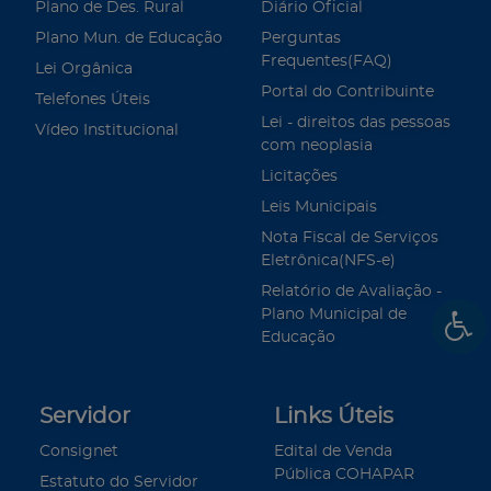
Plano de Des. Rural
Diário Oficial
Plano Mun. de Educação
Perguntas
Frequentes(FAQ)
Lei Orgânica
Portal do Contribuinte
Telefones Úteis
Lei - direitos das pessoas
Vídeo Institucional
com neoplasia
Licitações
Leis Municipais
Nota Fiscal de Serviços
Eletrônica(NFS-e)
Relatório de Avaliação -
Plano Municipal de
Educação
Servidor
Links Úteis
Consignet
Edital de Venda
Pública COHAPAR
Estatuto do Servidor