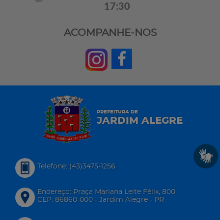
17:30
ACOMPANHE-NOS
PREFEITURA DE
JARDIM ALEGRE
Telefone: (43)3475-1256
Endereço: Praça Mariana Leite Félix, 800
CEP: 86860-000 - Jardim Alegre - PR