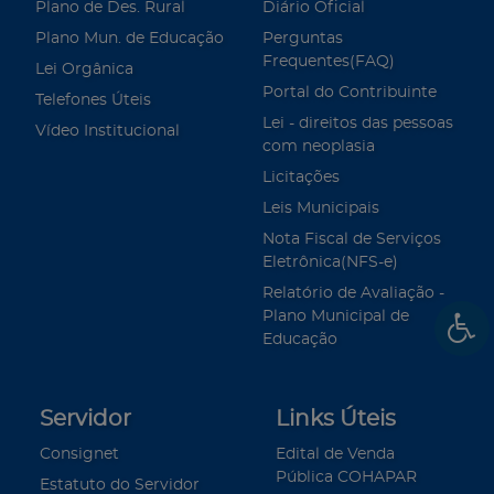
Plano de Des. Rural
Diário Oficial
Plano Mun. de Educação
Perguntas
Frequentes(FAQ)
Lei Orgânica
Portal do Contribuinte
Telefones Úteis
Lei - direitos das pessoas
Vídeo Institucional
com neoplasia
Licitações
Leis Municipais
Nota Fiscal de Serviços
Eletrônica(NFS-e)
Relatório de Avaliação -
Plano Municipal de
Educação
Servidor
Links Úteis
Consignet
Edital de Venda
Pública COHAPAR
Estatuto do Servidor