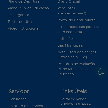
Plano de Des. Rural
Diário Oficial
Plano Mun. de Educação
Perguntas
Frequentes(FAQ)
Lei Orgânica
Portal do Contribuinte
Telefones Úteis
Lei - direitos das pessoas
Vídeo Institucional
com neoplasia
Licitações
Leis Municipais
Nota Fiscal de Serviços
Eletrônica(NFS-e)
Relatório de Avaliação -
Plano Municipal de
Educação
Servidor
Links Úteis
Consignet
Edital de Venda
Pública COHAPAR
Estatuto do Servidor