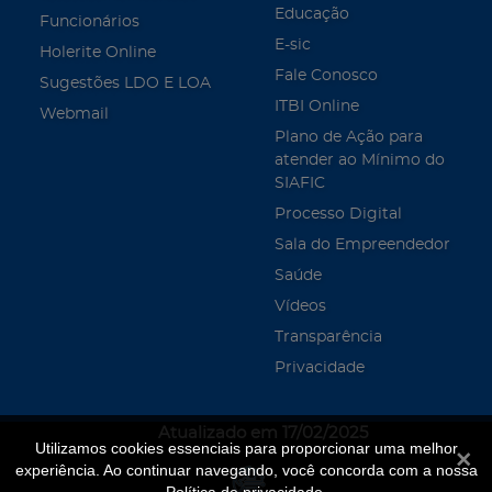
Educação
Funcionários
E-sic
Holerite Online
Fale Conosco
Sugestões LDO E LOA
ITBI Online
Webmail
Plano de Ação para
atender ao Mínimo do
SIAFIC
Processo Digital
Sala do Empreendedor
Saúde
Vídeos
Transparência
Privacidade
Atualizado em 17/02/2025
Utilizamos cookies essenciais para proporcionar uma melhor
Fecha
experiência. Ao continuar navegando, você concorda com a nossa