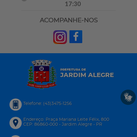
17:30
ACOMPANHE-NOS
PREFEITURA DE
JARDIM ALEGRE
Telefone: (43)3475-1256
Endereço: Praça Mariana Leite Félix, 800
CEP: 86860-000 - Jardim Alegre - PR