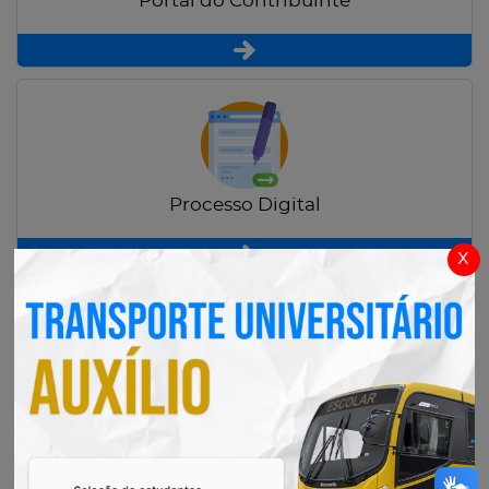
Portal do Contribuinte
Processo Digital
x
Radar Transparência Pública