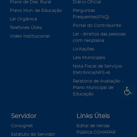
Plano de Des. Rural
Diário Oficial
Plano Mun. de Educação
Perguntas
Frequentes(FAQ)
Lei Orgânica
Portal do Contribuinte
Telefones Úteis
Lei - direitos das pessoas
Vídeo Institucional
com neoplasia
Licitações
Leis Municipais
Nota Fiscal de Serviços
Eletrônica(NFS-e)
Relatório de Avaliação -
Plano Municipal de
Educação
Servidor
Links Úteis
Consignet
Edital de Venda
Pública COHAPAR
Estatuto do Servidor