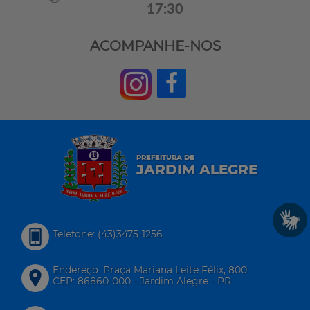
17:30
ACOMPANHE-NOS
PREFEITURA DE
JARDIM ALEGRE
Telefone: (43)3475-1256
Endereço: Praça Mariana Leite Félix, 800
CEP: 86860-000 - Jardim Alegre - PR