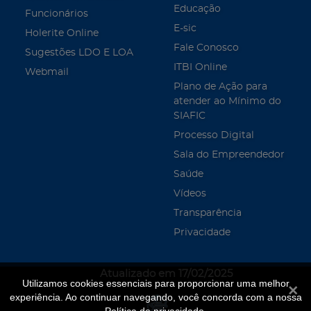
Educação
Funcionários
E-sic
Holerite Online
Fale Conosco
Sugestões LDO E LOA
ITBI Online
Webmail
Plano de Ação para
atender ao Mínimo do
SIAFIC
Processo Digital
Sala do Empreendedor
Saúde
Vídeos
Transparência
Privacidade
Atualizado em 17/02/2025
Utilizamos cookies essenciais para proporcionar uma melhor
Fecha
experiência. Ao continuar navegando, você concorda com a nossa