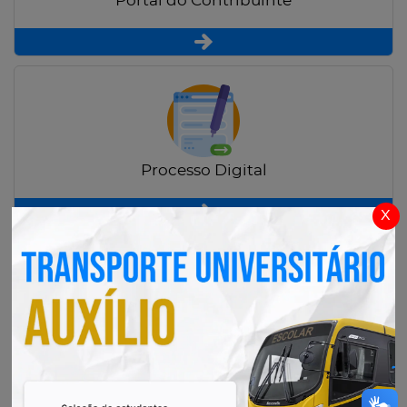
Portal do Contribuinte
Processo Digital
x
Radar Transparência Pública